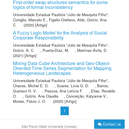
First-order swap structures semantics for some
logics of formal inconsistency
Universidade Estadual Paulista "Júlio de Mesquita Filho"
,
Coniglio, Marcelo E.
,
Figallo-Orellano, Aldo
,
Golzio, Ana
C.
(2020) [Artigo]
A Fuzzy Logic Model for the Analysis of Social
Corporate Responsibility
Universidade Estadual Paulista "Júlio de Mesquita Filho"
,
Golzio, A. C.
,
Puerta-Díaz, M.
,
Martínez-Ávila, D.
(2021) [Artigo]
Mixing Data Cube Architecture and Geo-Object-
Oriented Time Series Segmentation for Mapping
Heterogeneous Landscapes
Universidade Estadual Paulista "Júlio de Mesquita Filho"
,
Chaves, Michel E. D.
,
Soares, Lívia G. D.
,
Barros,
Gustavo H. V.
,
Pessoa, Ana Letícia F.
,
Elias, Ronaldo
O.
,
Golzio, Ana Claudia
,
Conceição, Katyanne V.
,
Morais, Flávio J. O.
(2025) [Artigo]
1
Contact us
São Paulo State University (Unesp)