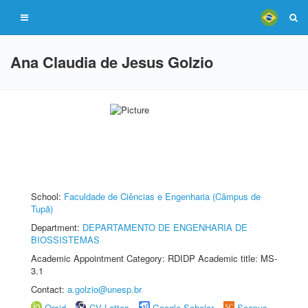
Ana Claudia de Jesus Golzio
School:
Faculdade de Ciências e Engenharia (Câmpus de
Tupã)
Department:
DEPARTAMENTO DE ENGENHARIA DE
BIOSSISTEMAS
Academic Appointment Category: RDIDP Academic title: MS-
3.1
Contact:
a.golzio@unesp.br
Orcid
CV Lattes
Google Scholar
Scopus