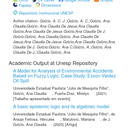
Fapesp
Dimensions
Repositório Institucional UNESP
Author citation:
Golzio, A. C. J.;Golzio, A. C.;Golzio, Ana
Claudia;Golzio, Ana Claudia De Jesus;Ana Claudia
Golzio;Ana Claudia De Jesus Golzio;Ana Claudia De J.
Golzio;Golzio, Ana Claudia;Golzio, Ana Claudia De
Jesus;Ana Claudia De Jesus Golzio;Ana Claudia Golzio;Ana
Claudia De J. Golzio;Golzio, Ana C;Golzio, A.;Golzio, Ana
Claudia De J.;Claudia Golzio, Ana
Academic Output at Unesp Repository
A Model for Analysis of Environmental Accidents
Based on Fuzzy Logic: Case Study: Exxon Valdez
Oil Spill
Universidade Estadual Paulista "Júlio de Mesquita Filho"
,
Golzio, Ana Claudia
,
Puerta-Díaz, Mirelys
(2021)
[Trabalho apresentado em evento]
A basic epistemic logic and its algebraic model
Universidade Estadual Paulista "Júlio de Mesquita Filho"
,
de
Araujo Feitosa, Hércules
,
Matulovic, Mariana
,
de J.
Golzio, Ana Claudia
(2023) [Artigo]