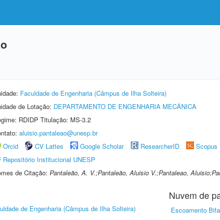
ão
idade:
Faculdade de Engenharia (Câmpus de Ilha Solteira)
idade de Lotação:
DEPARTAMENTO DE ENGENHARIA MECÂNICA
gime: RDIDP Titulação: MS-3.2
ntato:
aluisio.pantaleao@unesp.br
Orcid
CV Lattes
Google Scholar
ResearcherID
Scopus
Repositório Institucional UNESP
mes de Citação:
Pantaleão, A. V.;Pantaleão, Aluisio V.;Pantaleao, Aluisio;Pa
Nuvem de pa
uldade de Engenharia (Câmpus de Ilha Solteira)
Escoamento Bifa