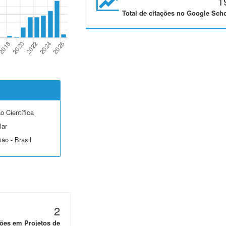
1
Total de citações no Google Scho
o Científica
lar
ão - Brasil
2
ões em Projetos de