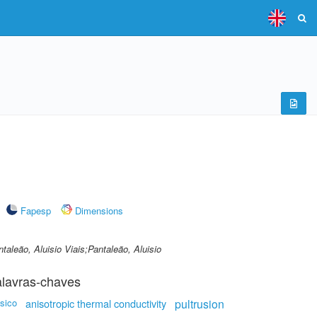
Fapesp
Dimensions
ntaleão, Aluisio Viais;Pantaleão, Aluisio
lavras-chaves
sico
anisotropic thermal conductivity
pultrusion