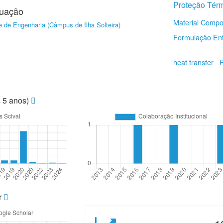
Proteção Tér
duação
Material Compo
 de Engenharia (Câmpus de Ilha Solteira)
Formulação Ent
heat transfer
P
s 5 anos)
r