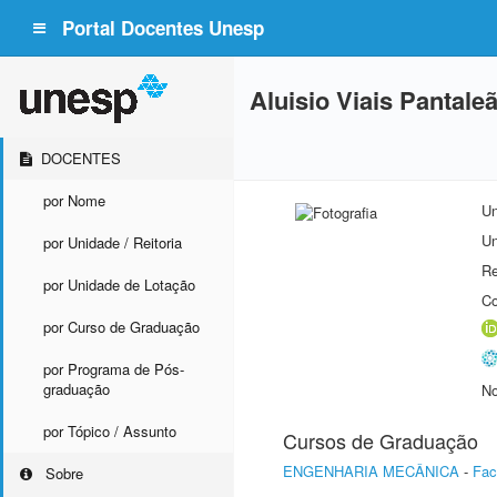
Portal Docentes Unesp
Aluisio Viais Pantale
DOCENTES
por Nome
Un
Un
por Unidade / Reitoria
Re
por Unidade de Lotação
Co
por Curso de Graduação
por Programa de Pós-
graduação
No
por Tópico / Assunto
Cursos de Graduação
ENGENHARIA MECÂNICA
-
Fac
Sobre