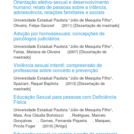
Orientação afetivo-sexual e desenvolvimento
humano: relato de pessoas sobre a infância,
adolescência, relações familiares e sociais
Universidade Estadual Paulista "Júlio de Mesquita Filho"
,
Oliveira, Felipe Ganzert
(2011) [Dissertação de mestrado]
Adoção por homossexuais: concepções de
psicólogos judiciários
Universidade Estadual Paulista "Júlio de Mesquita Filho"
,
Farias, Mariana de Oliveira
(2007) [Dissertação de
mestrado]
Violência sexual infantil: compreensão de
professoras sobre conceito e prevenção
Universidade Estadual Paulista "Júlio de Mesquita Filho"
,
Spaziani, Raquel Baptista
(2013) [Dissertação de
mestrado]
Educação Sexual para pessoas com Deficiência
Física
Universidade Estadual Paulista "Júlio de Mesquita Filho"
,
Maia, Ana Cláudia Bortolozzi
,
Rodrigues, Marcelo
Gonçalves
,
Gomes, Fernanda Piqueira
,
Marques,
Pricila Foger
(2015) [Artigo]
Educação sexual na escola a partir da psicologia