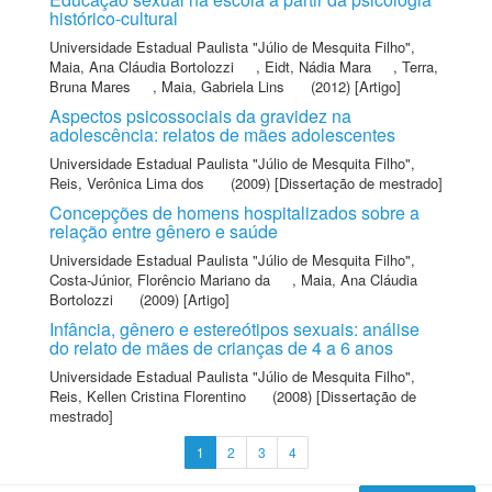
histórico-cultural
Universidade Estadual Paulista "Júlio de Mesquita Filho"
,
Maia, Ana Cláudia Bortolozzi
,
Eidt, Nádia Mara
,
Terra,
Bruna Mares
,
Maia, Gabriela Lins
(2012) [Artigo]
Aspectos psicossociais da gravidez na
adolescência: relatos de mães adolescentes
Universidade Estadual Paulista "Júlio de Mesquita Filho"
,
Reis, Verônica Lima dos
(2009) [Dissertação de mestrado]
Concepções de homens hospitalizados sobre a
relação entre gênero e saúde
Universidade Estadual Paulista "Júlio de Mesquita Filho"
,
Costa-Júnior, Florêncio Mariano da
,
Maia, Ana Cláudia
Bortolozzi
(2009) [Artigo]
Infância, gênero e estereótipos sexuais: análise
do relato de mães de crianças de 4 a 6 anos
Universidade Estadual Paulista "Júlio de Mesquita Filho"
,
Reis, Kellen Cristina Florentino
(2008) [Dissertação de
mestrado]
1
2
3
4