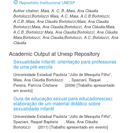
Repositório Institucional UNESP
Author citation:
Maia, A. C. B.;Maia, Ana Cláudia
Bortolozzi;Bortolozzi Maia, A.C.;Maia, A.C.B;Bortolozzi,
A.C.B.;Maia, Ana Cláudia Bortolozzi;Maia, Ana Claudia
Bortolozzi;Maia, Ana Claudia;Bortolozzi, Ana Cláudia;Maia,
A.C.B.;Bortolozzi Maia, Ana Claudia;Bortolozzi, Ana Cláudia
Maia;Bortolozzi, Ana Claudia;Bortolozzi, A.C.;Botolozzi, Ana
Cláudia
Academic Output at Unesp Repository
Sexualidade infantil: orientação para professoras
de uma pré-escola
Universidade Estadual Paulista "Júlio de Mesquita Filho"
,
Maia, Ana Cláudia Bortolozzi
,
Spaziani, Raquel
,
Pereira, Patrícia Cristiane
(2009) [Trabalho apresentado
em evento]
Guia de educação sexual para educadores(as):
elaboração de um material didático sobre
sexualidade infantil
Universidade Estadual Paulista "Júlio de Mesquita Filho"
,
Spaziani, Raquel Baptista
,
Maia, Ana Cláudia
Bortolozzi
(2011) [Trabalho apresentado em evento]