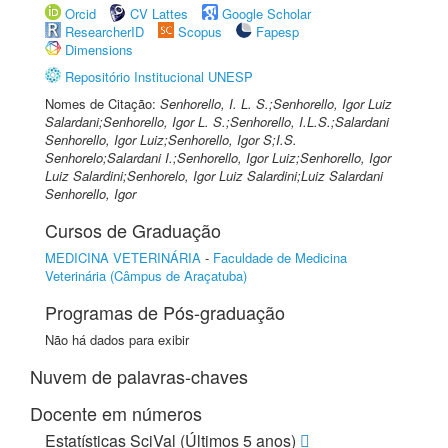
Orcid
CV Lattes
Google Scholar
ResearcherID
Scopus
Fapesp
Dimensions
Repositório Institucional UNESP
Nomes de Citação:
Senhorello, I. L. S.;Senhorello, Igor Luiz
Salardani;Senhorello, Igor L. S.;Senhorello, I.L.S.;Salardani
Senhorello, Igor Luiz;Senhorello, Igor S;I.S.
Senhorelo;Salardani I.;Senhorello, Igor Luiz;Senhorello, Igor
Luiz Salardini;Senhorelo, Igor Luiz Salardini;Luiz Salardani
Senhorello, Igor
Cursos de Graduação
MEDICINA VETERINÁRIA
-
Faculdade de Medicina
Veterinária (Câmpus de Araçatuba)
Programas de Pós-graduação
Não há dados para exibir
Nuvem de palavras-chaves
Docente em números
Estatísticas SciVal (Últimos 5 anos)