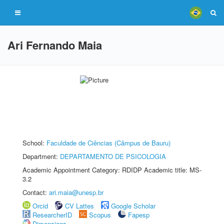
Ari Fernando Maia
School:
Faculdade de Ciências (Câmpus de Bauru)
Department:
DEPARTAMENTO DE PSICOLOGIA
Academic Appointment Category: RDIDP Academic title: MS-
3.2
Contact:
ari.maia@unesp.br
Orcid
CV Lattes
Google Scholar
ResearcherID
Scopus
Fapesp
Dimensions