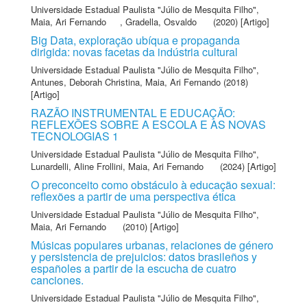
Universidade Estadual Paulista "Júlio de Mesquita Filho"
,
Maia, Ari Fernando
,
Gradella, Osvaldo
(2020) [Artigo]
Big Data, exploração ubíqua e propaganda
dirigida: novas facetas da indústria cultural
Universidade Estadual Paulista "Júlio de Mesquita Filho"
,
Antunes, Deborah Christina
,
Maia, Ari Fernando
(2018)
[Artigo]
RAZÃO INSTRUMENTAL E EDUCAÇÃO:
REFLEXÕES SOBRE A ESCOLA E AS NOVAS
TECNOLOGIAS 1
Universidade Estadual Paulista "Júlio de Mesquita Filho"
,
Lunardelli, Aline Frollini
,
Maia, Ari Fernando
(2024) [Artigo]
O preconceito como obstáculo à educação sexual:
reflexões a partir de uma perspectiva ética
Universidade Estadual Paulista "Júlio de Mesquita Filho"
,
Maia, Ari Fernando
(2010) [Artigo]
Músicas populares urbanas, relaciones de género
y persistencia de prejuicios: datos brasileños y
españoles a partir de la escucha de cuatro
canciones.
Universidade Estadual Paulista "Júlio de Mesquita Filho"
,