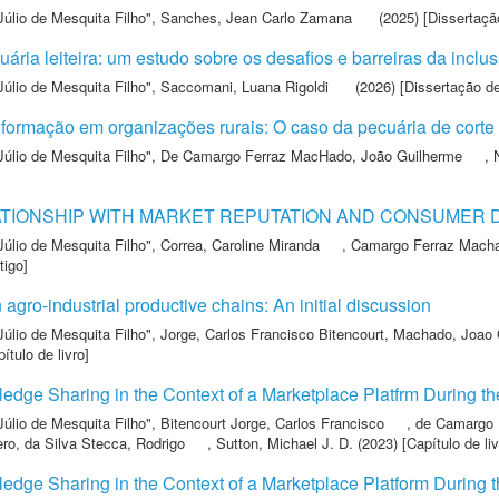
Júlio de Mesquita Filho"
,
Sanches, Jean Carlo Zamana
(2025) [Dissertaçã
ária leiteira: um estudo sobre os desafios e barreiras da inclus
Júlio de Mesquita Filho"
,
Saccomani, Luana Rigoldi
(2026) [Dissertação d
formação em organizações rurais: O caso da pecuária de corte
Júlio de Mesquita Filho"
,
De Camargo Ferraz MacHado, João Guilherme
,
TIONSHIP WITH MARKET REPUTATION AND CONSUMER 
Júlio de Mesquita Filho"
,
Correa, Caroline Miranda
,
Camargo Ferraz Macha
tigo]
ro-industrial productive chains: An initial discussion
Júlio de Mesquita Filho"
,
Jorge, Carlos Francisco Bitencourt
,
Machado, Joao 
ítulo de livro]
wledge Sharing in the Context of a Marketplace Platfrm During
Júlio de Mesquita Filho"
,
Bitencourt Jorge, Carlos Francisco
,
de Camargo 
ero
,
da Silva Stecca, Rodrigo
,
Sutton, Michael J. D.
(2023) [Capítulo de liv
wledge Sharing in the Context of a Marketplace Platform Durin