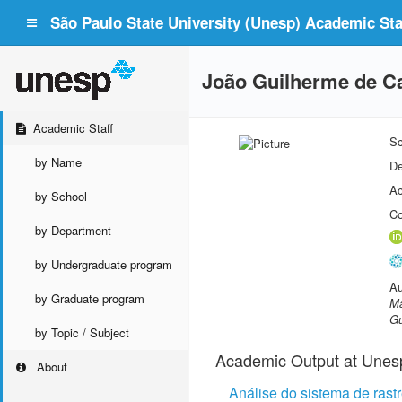
São Paulo State University (Unesp) Academic Staf
João Guilherme de C
Academic Staff
Sc
by Name
De
Ac
by School
Co
by Department
by Undergraduate program
Au
by Graduate program
Ma
Gu
by Topic / Subject
Academic Output at Unes
About
Análise do sistema de ras