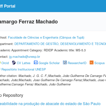
f Portal
amargo Ferraz Machado
hool:
Faculdade de Ciências e Engenharia (Câmpus de Tupã)
partment:
DEPARTAMENTO DE GESTÃO, DESENVOLVIMENTO E TECNO
ademic Appointment Category: RDIDP Academic title: MS-5.3
ntact:
jg.machado@unesp.br
Orcid
CV Lattes
Google Scholar
ResearcherID
Scopus
Repositório Institucional UNESP
thor citation:
Machado, J. G. C. F.;Machado, João Guilherme De Camargo Fe
chado, João;Machado, Joao Guilherme De Camargo Ferraz;Machado, Joao 
ilherme;Camargo Ferraz Machado, João Guilherme
p Repository
treabilidade na produção de abacate do estado de São Paulo