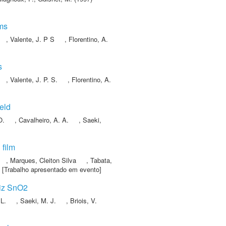
lms
,
Valente, J. P S
,
Florentino, A.
s
,
Valente, J. P. S.
,
Florentino, A.
eld
O.
,
Cavalheiro, A. A.
,
Saeki,
 film
,
Marques, Cleiton Silva
,
Tabata,
 [Trabalho apresentado em evento]
riz SnO2
 L.
,
Saeki, M. J.
,
Briois, V.