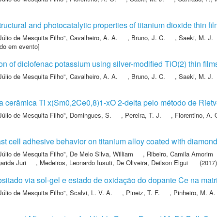
ructural and photocatalytic properties of titanium dioxide thin fi
Júlio de Mesquita Filho"
,
Cavalheiro, A. A.
,
Bruno, J. C.
,
Saeki, M. J.
ado em evento]
n of diclofenac potassium using silver-modified TiO(2) thin film
Júlio de Mesquita Filho"
,
Cavalheiro, A. A.
,
Bruno, J. C.
,
Saeki, M. J.
da cerâmica Ti x(Sm0,2Ce0,8)1-xO 2-delta pelo método de Rietv
Júlio de Mesquita Filho"
,
Domingues, S.
,
Pereira, T. J.
,
Florentino, A. 
st cell adhesive behavior on titanium alloy coated with diamond
Júlio de Mesquita Filho"
,
De Melo Silva, William
,
Ribeiro, Camila Amorim
arida Juri
,
Medeiros, Leonardo Iusuti
,
De Oliveira, Deilson Elgui
(2017)
ositado via sol-gel e estado de oxidação do dopante Ce na mat
Júlio de Mesquita Filho"
,
Scalvi, L. V. A.
,
Pineiz, T. F.
,
Pinheiro, M. A.