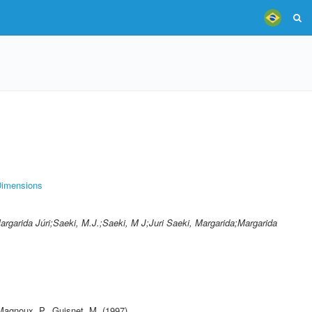
imensions
argarida Júri;Saeki, M.J.;Saeki, M J;Juri Saeki, Margarida;Margarida
Magnoux, P.
,
Guisnet, M.
(1997)