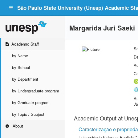
São Paulo State University (Unesp) Academic Staf
Margarida Juri Saeki
Academic Staff
Sc
by Name
De
Ac
by School
Co
by Department
by Undergraduate program
Au
by Graduate program
Ju
by Topic / Subject
Academic Output at Unes
About
Caracterização e proprieda
Universidade Estadual Paulista "