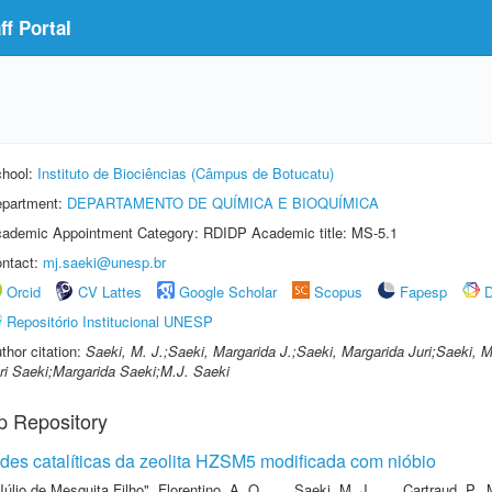
f Portal
hool:
Instituto de Biociências (Câmpus de Botucatu)
partment:
DEPARTAMENTO DE QUÍMICA E BIOQUÍMICA
ademic Appointment Category: RDIDP Academic title: MS-5.1
ntact:
mj.saeki@unesp.br
Orcid
CV Lattes
Google Scholar
Scopus
Fapesp
D
Repositório Institucional UNESP
thor citation:
Saeki, M. J.;Saeki, Margarida J.;Saeki, Margarida Juri;Saeki, M
ri Saeki;Margarida Saeki;M.J. Saeki
p Repository
des catalíticas da zeolita HZSM5 modificada com nióbio
Júlio de Mesquita Filho"
,
Florentino, A. O.
,
Saeki, M. J.
,
Cartraud, P.
,