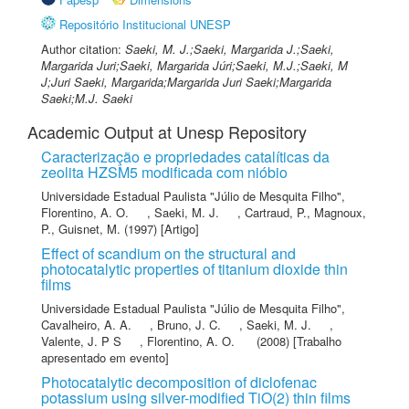
Repositório Institucional UNESP
Author citation:
Saeki, M. J.;Saeki, Margarida J.;Saeki,
Margarida Juri;Saeki, Margarida Júri;Saeki, M.J.;Saeki, M
J;Juri Saeki, Margarida;Margarida Juri Saeki;Margarida
Saeki;M.J. Saeki
Academic Output at Unesp Repository
Caracterização e propriedades catalíticas da
zeolita HZSM5 modificada com nióbio
Universidade Estadual Paulista "Júlio de Mesquita Filho"
,
Florentino, A. O.
,
Saeki, M. J.
,
Cartraud, P.
,
Magnoux,
P.
,
Guisnet, M.
(1997) [Artigo]
Effect of scandium on the structural and
photocatalytic properties of titanium dioxide thin
films
Universidade Estadual Paulista "Júlio de Mesquita Filho"
,
Cavalheiro, A. A.
,
Bruno, J. C.
,
Saeki, M. J.
,
Valente, J. P S
,
Florentino, A. O.
(2008) [Trabalho
apresentado em evento]
Photocatalytic decomposition of diclofenac
potassium using silver-modified TiO(2) thin films