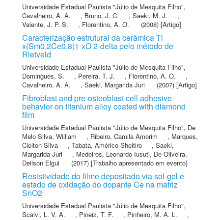
Universidade Estadual Paulista "Júlio de Mesquita Filho"
,
Cavalheiro, A. A.
,
Bruno, J. C.
,
Saeki, M. J.
,
Valente, J. P. S.
,
Florentino, A. O.
(2008) [Artigo]
Caracterização estrutural da cerâmica Ti
x(Sm0,2Ce0,8)1-xO 2-delta pelo método de
Rietveld
Universidade Estadual Paulista "Júlio de Mesquita Filho"
,
Domingues, S.
,
Pereira, T. J.
,
Florentino, A. O.
,
Cavalheiro, A. A.
,
Saeki, Margarida Juri
(2007) [Artigo]
Fibroblast and pre-osteoblast cell adhesive
behavior on titanium alloy coated with diamond
film
Universidade Estadual Paulista "Júlio de Mesquita Filho"
,
De
Melo Silva, William
,
Ribeiro, Camila Amorim
,
Marques,
Cleiton Silva
,
Tabata, Américo Sheitiro
,
Saeki,
Margarida Juri
,
Medeiros, Leonardo Iusuti
,
De Oliveira,
Deilson Elgui
(2017) [Trabalho apresentado em evento]
Resistividade do filme depositado via sol-gel e
estado de oxidação do dopante Ce na matriz
SnO2
Universidade Estadual Paulista "Júlio de Mesquita Filho"
,
Scalvi, L. V. A.
,
Pineiz, T. F.
,
Pinheiro, M. A. L.
,