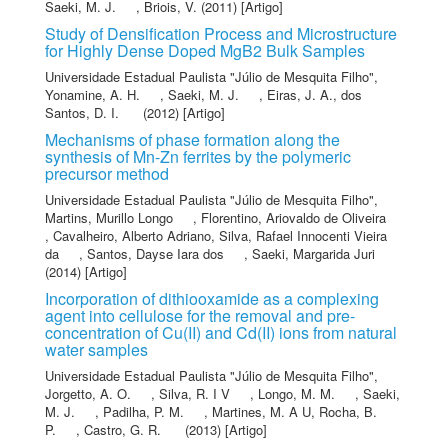
Saeki, M. J.
,
Briois, V.
(2011) [Artigo]
Study of Densification Process and Microstructure
for Highly Dense Doped MgB2 Bulk Samples
Universidade Estadual Paulista "Júlio de Mesquita Filho"
,
Yonamine, A. H.
,
Saeki, M. J.
,
Eiras, J. A.
,
dos
Santos, D. I.
(2012) [Artigo]
Mechanisms of phase formation along the
synthesis of Mn-Zn ferrites by the polymeric
precursor method
Universidade Estadual Paulista "Júlio de Mesquita Filho"
,
Martins, Murillo Longo
,
Florentino, Ariovaldo de Oliveira
,
Cavalheiro, Alberto Adriano
,
Silva, Rafael Innocenti Vieira
da
,
Santos, Dayse Iara dos
,
Saeki, Margarida Juri
(2014) [Artigo]
Incorporation of dithiooxamide as a complexing
agent into cellulose for the removal and pre-
concentration of Cu(II) and Cd(II) ions from natural
water samples
Universidade Estadual Paulista "Júlio de Mesquita Filho"
,
Jorgetto, A. O.
,
Silva, R. I V
,
Longo, M. M.
,
Saeki,
M. J.
,
Padilha, P. M.
,
Martines, M. A U
,
Rocha, B.
P.
,
Castro, G. R.
(2013) [Artigo]