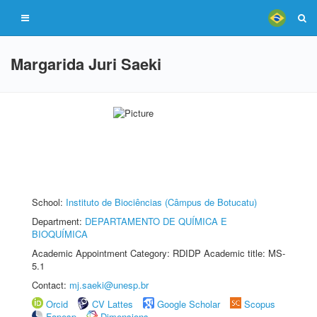
Margarida Juri Saeki
School:
Instituto de Biociências (Câmpus de Botucatu)
Department:
DEPARTAMENTO DE QUÍMICA E
BIOQUÍMICA
Academic Appointment Category: RDIDP Academic title: MS-
5.1
Contact:
mj.saeki@unesp.br
Orcid
CV Lattes
Google Scholar
Scopus
Fapesp
Dimensions