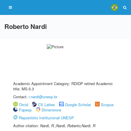
Roberto Nardi
Academic Appointment Category: RDIDP retired Academic
title: MS-5.3
Contact:
r.nardi@unesp.br
Orcid
CV Lattes
Google Scholar
Scopus
Fapesp
Dimensions
Repositório Institucional UNESP
Author citation:
Nardi, R.;Nardi, Roberto;Nardi, R