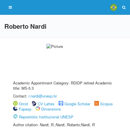
Roberto Nardi
Academic Appointment Category: RDIDP retired Academic
title: MS-5.3
Contact:
r.nardi@unesp.br
Orcid
CV Lattes
Google Scholar
Scopus
Fapesp
Dimensions
Repositório Institucional UNESP
Author citation:
Nardi, R.;Nardi, Roberto;Nardi, R