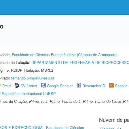
mo
idade:
Faculdade de Ciências Farmacêuticas (Câmpus de Araraquara)
idade de Lotação:
DEPARTAMENTO DE ENGENHARIA DE BIOPROCESSO
gime: RDIDP Titulação: MS-3.2
ntato:
fernando.primo@unesp.br
Orcid
CV Lattes
Google Scholar
ResearcherID
Scopus
Repositório Institucional UNESP
mes de Citação:
Primo, F. L.;Primo, Fernando L.;Primo, Fernando Lucas;Pri
Nuvem de pa
SOS E BIOTECNOLOGIA
-
Faculdade de Ciências
Cancer