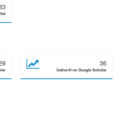
33
Val
29
36
lar
Índice-H no Google Scholar