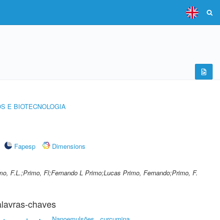
S E BIOTECNOLOGIA
Fapesp
Dimensions
mo, F.L.;Primo, Fl;Fernando L Primo;Lucas Primo, Fernando;Primo, F.
lavras-chaves
Nanoemulsões
curcumina