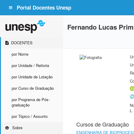
Portal Docentes Unesp
Fernando Lucas Pri
DOCENTES
por Nome
Un
Un
por Unidade / Reitoria
Re
por Unidade de Lotação
Co
por Curso de Graduação
por Programa de Pós-
graduação
No
L.
por Tópico / Assunto
Cursos de Graduação
Sobre
ENGENHARIA DE BIOPROCES