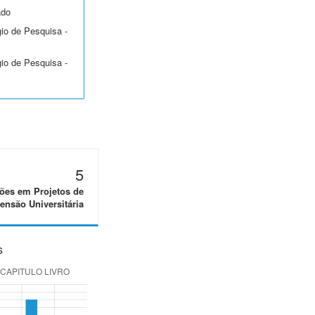
ado
gio de Pesquisa -
gio de Pesquisa -
5
ões em Projetos de
ensão Universitária
s