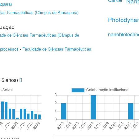
Nano
quara)
ias Farmacêuticas (Câmpus de Araraquara)
Photodyna
duação
nanobiotechn
ade de Ciências Farmacêuticas (Câmpus de
oprocessos
-
Faculdade de Ciências Farmacêuticas
s 5 anos)