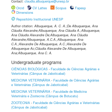
Contact:
claudia.albuquerque@unesp.br
Orcid
CV Lattes
Scopus
Fapesp
Dimensions
Repositório Institucional UNESP
Author citation:
Albuquerque, A. C. A.;De Albuquerque, Ana
Cláudia Alexandre;Albuquerque, Ana Cláudia A.;Albuquerque,
Ana Cláudia Alexandre De;Albuquerque, Ana Cláudia
Alexandre;Albuquerque, A.C.A.;Albuquerque, Ana
C.A.;Alexandre De Albuquerque, A.C.;Alexandre De
Albuquerque Ac;Cláudia Alexandre De Albuquerque,
Ana;Albuquerque, Ana C. A.
Undergraduate programs
CIÊNCIAS BIOLÓGICAS
-
Faculdade de Ciências Agrárias e
Veterinárias (Câmpus de Jaboticabal)
MEDICINA VETERINÁRIA
-
Faculdade de Ciências Agrárias
e Veterinárias (Câmpus de Jaboticabal)
MEDICINA VETERINÁRIA
-
Faculdade de Medicina
Veterinária e Zootecnia (Câmpus de Botucatu)
ZOOTECNIA
-
Faculdade de Ciências Agrárias e Veterinárias
(Câmpus de Jaboticabal)