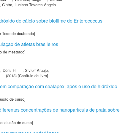
,
Cintra, Luciano Tavares Angelo
róxido de cálcio sobre biofilme de Enterococcus
e Tese de doutorado]
ação de atletas brasileiros
o de mestrado]
, Dóris H.
,
Sivieri-Araújo,
(2018) [Capítulo de livro]
l em comparação com sealapex, após o uso de hidróxido
lusão de curso]
iferentes concentrações de nanopartícula de prata sobre
conclusão de curso]