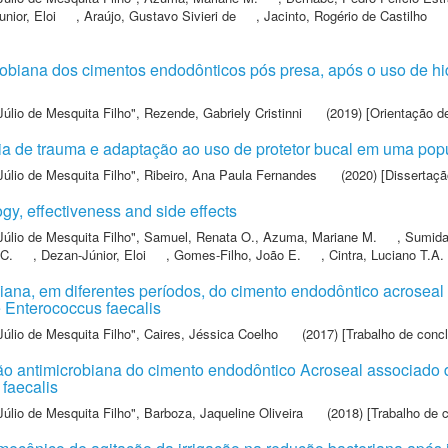
nior, Eloi
,
Araújo, Gustavo Sivieri de
,
Jacinto, Rogério de Castilho
obiana dos cimentos endodônticos pós presa, após o uso de hid
Júlio de Mesquita Filho"
,
Rezende, Gabriely Cristinni
(2019) [Orientação d
 de trauma e adaptação ao uso de protetor bucal em uma popul
Júlio de Mesquita Filho"
,
Ribeiro, Ana Paula Fernandes
(2020) [Dissertaçã
gy, effectiveness and side effects
Júlio de Mesquita Filho"
,
Samuel, Renata O.
,
Azuma, Mariane M.
,
Sumida
 C.
,
Dezan-Júnior, Eloi
,
Gomes-Filho, João E.
,
Cintra, Luciano T.A.
biana, em diferentes períodos, do cimento endodôntico acrosea
e Enterococcus faecalis
Júlio de Mesquita Filho"
,
Caires, Jéssica Coelho
(2017) [Trabalho de conc
o antimicrobiana do cimento endodôntico Acroseal associado d
 faecalis
Júlio de Mesquita Filho"
,
Barboza, Jaqueline Oliveira
(2018) [Trabalho de 