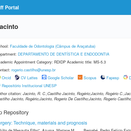
f Portal
acinto
hool:
Faculdade de Odontologia (Câmpus de Araçatuba)
partment:
DEPARTAMENTO DE DENTÍSTICA E ENDODONTIA
ademic Appointment Category: RDIDP Academic title: MS-5.3
ntact:
rogerio.castilho@unesp.br
Orcid
CV Lattes
Google Scholar
Scopus
Fapesp
D
Repositório Institucional UNESP
thor citation:
Jacinto, R. C.;Castilho Jacinto, Rogério;Jacinto, Rogério C.;Ja
stilho Jacinto, Rogério;Jacinto, Rogerio De Castilho;Jacinto, Rogerio Castilh
p Repository
rgery: Technique, materials and prognosis
Júlio de Mesquita Filho"
,
Azuma, Mariane M.
,
Bernabé, Pedro Felício Est