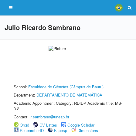
Julio Ricardo Sambrano
School:
Faculdade de Ciências (Câmpus de Bauru)
Department:
DEPARTAMENTO DE MATEMÁTICA
Academic Appointment Category: RDIDP Academic title: MS-
3.2
Contact:
jr.sambrano@unesp.br
Orcid
CV Lattes
Google Scholar
ResearcherID
Fapesp
Dimensions