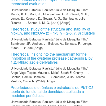
theoretical evaluation
Universidade Estadual Paulista "Júlio de Mesquita Filho"
,
Moura, K. F.
,
Maul, J.
,
Albuquerque, A. R.
,
Casali, G. P.
,
Longo, E.
,
Keyson, D.
,
Souza, A. G.
,
Sambrano, Julio
Ricardo
,
Santos, I. M. G.
(2014) [Artigo]
Theoretical study of the structure and stability of
NbxOy, and NbxOy+ (x = 1-3; y = 2-5, 7, 8) clusters
Universidade Estadual Paulista "Júlio de Mesquita Filho"
,
Sambrano, JR
,
Andres, J.
,
Beltran, A.
,
Sensato, F.
,
Longo,
Elson
(1998) [Artigo]
Theoretical insight into the mechanism for the
inhibition of the cysteine protease cathepsin B by
1,2,4-thiadiazole derivatives
Universidade Estadual Paulista "Júlio de Mesquita Filho"
,
Angel Vega-Teijido, Mauricio
,
Maluf, Sarah El Chamy
,
Bonturi, Camila Ramalho
,
Sambrano, Julio Ricardo
,
Ventura, Oscar N.
(2014) [Artigo]
Propriedades eletrônicas e estruturais do PbTiO3:
teoria do funcional de densidade aplicada a
modelos periódicos
Universidade Estadual Paulista "Júlio de Mesquita Filho"
,
Lázaro, Sérgio Ricardo de
,
Longo, Elson
,
Beltran,