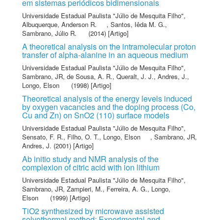
em sistemas periódicos bidimensionais
Universidade Estadual Paulista "Júlio de Mesquita Filho"
,
Albuquerque, Anderson R.
,
Santos, Iêda M. G.
,
Sambrano, Júlio R.
(2014) [Artigo]
A theoretical analysis on the intramolecular proton
transfer of alpha-alanine in an aqueous medium
Universidade Estadual Paulista "Júlio de Mesquita Filho"
,
Sambrano, JR
,
de Sousa, A. R.
,
Queralt, J. J.
,
Andres, J.
,
Longo, Elson
(1998) [Artigo]
Theoretical analysis of the energy levels induced
by oxygen vacancies and the doping process (Co,
Cu and Zn) on SnO2 (110) surface models
Universidade Estadual Paulista "Júlio de Mesquita Filho"
,
Sensato, F. R.
,
Filho, O. T.
,
Longo, Elson
,
Sambrano, JR
,
Andres, J.
(2001) [Artigo]
Ab initio study and NMR analysis of the
complexion of citric acid with ion lithium
Universidade Estadual Paulista "Júlio de Mesquita Filho"
,
Sambrano, JR
,
Zampieri, M.
,
Ferreira, A. G.
,
Longo,
Elson
(1999) [Artigo]
TiO2 synthesized by microwave assisted
solvothermal method: Experimental and