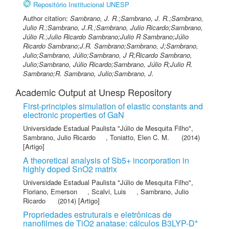
Repositório Institucional UNESP
Author citation:
Sambrano, J. R.;Sambrano, J. R.;Sambrano,
Julio R.;Sambrano, J.R.;Sambrano, Julio Ricardo;Sambrano,
Júlio R.;Julio Ricardo Sambrano;Julio R Sambrano;Júlio
Ricardo Sambrano;J.R. Sambrano;Sambrano, J;Sambrano,
Julio;Sambrano, Júlio;Sambrano, J R;Ricardo Sambrano,
Julio;Sambrano, Júlio Ricardo;Sambrano, Júlio R;Julio R.
Sambrano;R. Sambrano, Julio;Sambrano, J.
Academic Output at Unesp Repository
First-principles simulation of elastic constants and
electronic properties of GaN
Universidade Estadual Paulista "Júlio de Mesquita Filho"
,
Sambrano, Julio Ricardo
,
Toniatto, Elen C. M.
(2014)
[Artigo]
A theoretical analysis of Sb5+ incorporation in
highly doped SnO2 matrix
Universidade Estadual Paulista "Júlio de Mesquita Filho"
,
Floriano, Emerson
,
Scalvi, Luis
,
Sambrano, Julio
Ricardo
(2014) [Artigo]
Propriedades estruturais e eletrônicas de
nanofilmes de TiO2 anatase: cálculos B3LYP-D*