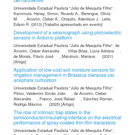
Ge nanowires
Universidade Estadual Paulista "Júlio de Mesquita Filho"
,
Kamimura, Hanay
,
Simon, Ricardo A.
,
Berengue, Olivia
M.
,
Amorim, Cleber A.
,
Chiquito, Adenilson J.
,
Leite,
Edson R.
(2013) [Trabalho apresentado em evento]
Development of a seismograph using piezoelectric
sensors in Arduino platform
Universidade Estadual Paulista "Júlio de Mesquita Filho"
,
de
Amorim, Cleber Alexandre
,
Villas-Bôas, Lúcia Adriana
,
de Morais, Flávio José
,
Matulovic, Mariana
(2021)
[Artigo]
Application of low-cost soil moisture sensors for
irrigation management in Brassica oleracea var.
acephala cultivation
Universidade Estadual Paulista "Júlio de Mesquita Filho"
,
Pitoro, Valdemiro Simão João
,
de Amorim, Cleber
Alexandre
,
Franco, José Rafael
,
Sánchez-Román,
Rodrigo Máximo
(2025) [Artigo]
The role of intrinsic trap states in the
semiconductor/insulating interface on the electrical
performance of spray-coated thin-film transistors
Universidade Estadual Paulista "Júlio de Mesquita Filho"
,