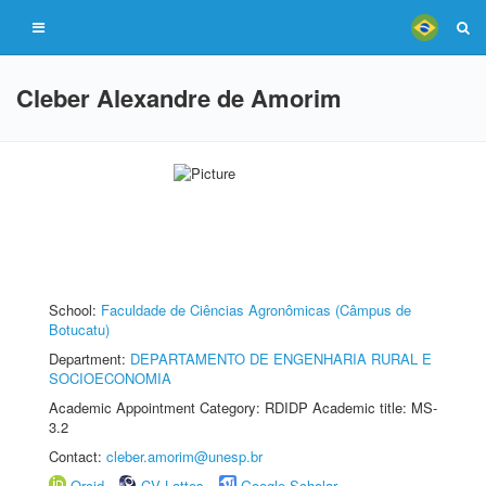
Cleber Alexandre de Amorim
School:
Faculdade de Ciências Agronômicas (Câmpus de
Botucatu)
Department:
DEPARTAMENTO DE ENGENHARIA RURAL E
SOCIOECONOMIA
Academic Appointment Category: RDIDP Academic title: MS-
3.2
Contact:
cleber.amorim@unesp.br
Orcid
CV Lattes
Google Scholar