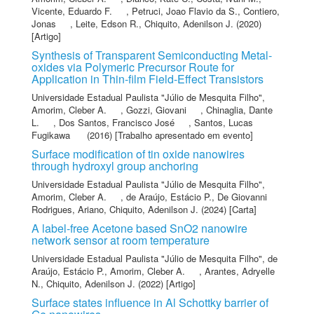
Vicente, Eduardo F.
,
Petruci, Joao Flavio da S.
,
Contiero,
Jonas
,
Leite, Edson R.
,
Chiquito, Adenilson J.
(2020)
[Artigo]
Synthesis of Transparent Semiconducting Metal-
oxides via Polymeric Precursor Route for
Application in Thin-film Field-Effect Transistors
Universidade Estadual Paulista "Júlio de Mesquita Filho"
,
Amorim, Cleber A.
,
Gozzi, Giovani
,
Chinaglia, Dante
L.
,
Dos Santos, Francisco José
,
Santos, Lucas
Fugikawa
(2016) [Trabalho apresentado em evento]
Surface modification of tin oxide nanowires
through hydroxyl group anchoring
Universidade Estadual Paulista "Júlio de Mesquita Filho"
,
Amorim, Cleber A.
,
de Araújo, Estácio P.
,
De Giovanni
Rodrigues, Ariano
,
Chiquito, Adenilson J.
(2024) [Carta]
A label-free Acetone based SnO2 nanowire
network sensor at room temperature
Universidade Estadual Paulista "Júlio de Mesquita Filho"
,
de
Araújo, Estácio P.
,
Amorim, Cleber A.
,
Arantes, Adryelle
N.
,
Chiquito, Adenilson J.
(2022) [Artigo]
Surface states influence in Al Schottky barrier of