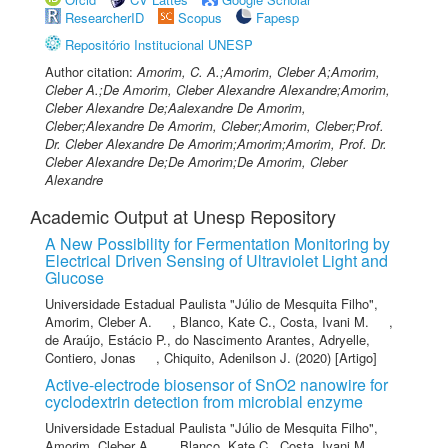
ResearcherID
Scopus
Fapesp
Repositório Institucional UNESP
Author citation:
Amorim, C. A.;Amorim, Cleber A;Amorim,
Cleber A.;De Amorim, Cleber Alexandre Alexandre;Amorim,
Cleber Alexandre De;Aalexandre De Amorim,
Cleber;Alexandre De Amorim, Cleber;Amorim, Cleber;Prof.
Dr. Cleber Alexandre De Amorim;Amorim;Amorim, Prof. Dr.
Cleber Alexandre De;De Amorim;De Amorim, Cleber
Alexandre
Academic Output at Unesp Repository
A New Possibility for Fermentation Monitoring by
Electrical Driven Sensing of Ultraviolet Light and
Glucose
Universidade Estadual Paulista "Júlio de Mesquita Filho"
,
Amorim, Cleber A.
,
Blanco, Kate C.
,
Costa, Ivani M.
,
de Araújo, Estácio P.
,
do Nascimento Arantes, Adryelle
,
Contiero, Jonas
,
Chiquito, Adenilson J.
(2020) [Artigo]
Active-electrode biosensor of SnO2 nanowire for
cyclodextrin detection from microbial enzyme
Universidade Estadual Paulista "Júlio de Mesquita Filho"
,
Amorim, Cleber A.
,
Blanco, Kate C.
,
Costa, Ivani M.
,