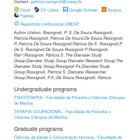
Contact:
patricia.rossignoli@unesp.br
Orcid
CV Lattes
Google Scholar
Scopus
Fapesp
Repositório Institucional UNESP
Author citation:
Rossignoli, P. S.;De Souza Rossignoli,
Patrícia;Rossignoli, Patrícia De Souza;De Souza Rossignoli,
P.;Patrícia De Souza Rossignoli;Patrícia De S. Rossignoli;P.
De S. Rossignoli;De Souza Rossignoli P;Rossignoli,
Patr^;Rossignoli, Patricia S.;The Diamater Study
Group;Diamater Study Group;Diamater Research Group;The
Diamater Study Group;Rossignoli Ps;Diamater Study
Group;Rossignoli, Patrícia S.;Diamater Researcher
Group;Rossignoli, P.S.;De Souza Rossignolli, Patricia
Undergraduate programs
FISIOTERAPIA
-
Faculdade de Filosofia e Ciências (Câmpus
de Marília)
TERAPIA OCUPACIONAL
-
Faculdade de Filosofia e
Ciências (Câmpus de Marília)
Graduate programs
Ciências da Saúde e Comunicação Humana
-
Faculdade de