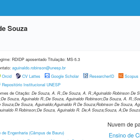
de Souza
gime: RDIDP aposentado Titulação: MS-5.3
ntato:
aguinaldo.robinson@unesp.br
Orcid
CV Lattes
Google Scholar
ResearcherID
Scopus
Repositório Institucional UNESP
mes de Citação:
De Souza, A. R.;De Souza, A. R.;Aguinaldo Robinson De S
;De Souza, Aguinaldo R.;De Souza, Aguinaldo Robinson;Da Souza, A. R.;So
 Souza;De Souza, Aguinaldo;Aguinaldo R De Souza;Robinson De Souza, Agu
uinaldo R Robinson;De Souza, Aguinaldo R. De;A Souza;Souza, A;De Souza
Nuvem de pa
 de Engenharia (Câmpus de Bauru)
Ensino de C