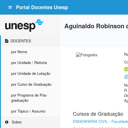
Portal Docentes Unesp
Aguinaldo Robinson 
DOCENTES
por Nome
Re
Co
por Unidade / Reitoria
por Unidade de Lotação
por Curso de Graduação
No
R.
por Programa de Pós-
De
graduação
Ag
por Tópico / Assunto
Cursos de Graduação
ENGENHARIA CIVIL
-
Faculdade
Sobre