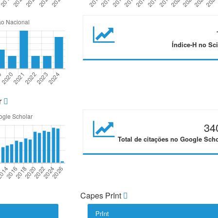
Índice-H no Sci
r
34
Total de citações no Google Scho
Capes PrInt
PrInt