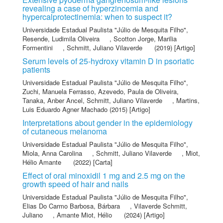
revealing a case of hyperzincemia and
hypercalprotectinemia: when to suspect it?
Universidade Estadual Paulista "Júlio de Mesquita Filho"
,
Resende, Ludimila Oliveira
,
Scotton Jorge, Marilia
Formentini
,
Schmitt, Juliano Vilaverde
(2019) [Artigo]
Serum levels of 25-hydroxy vitamin D in psoriatic
patients
Universidade Estadual Paulista "Júlio de Mesquita Filho"
,
Zuchi, Manuela Ferrasso
,
Azevedo, Paula de Oliveira
,
Tanaka, Anber Ancel
,
Schmitt, Juliano Vilaverde
,
Martins,
Luis Eduardo Agner Machado
(2015) [Artigo]
Interpretations about gender in the epidemiology
of cutaneous melanoma
Universidade Estadual Paulista "Júlio de Mesquita Filho"
,
Miola, Anna Carolina
,
Schmitt, Juliano Vilaverde
,
Miot,
Hélio Amante
(2022) [Carta]
Effect of oral minoxidil 1 mg and 2.5 mg on the
growth speed of hair and nails
Universidade Estadual Paulista "Júlio de Mesquita Filho"
,
Elias Do Carmo Barbosa, Bárbara
,
Vilaverde Schmitt,
Juliano
,
Amante Miot, Hélio
(2024) [Artigo]