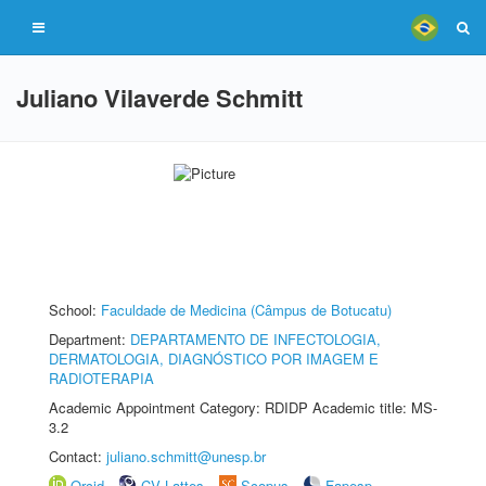
Juliano Vilaverde Schmitt
School:
Faculdade de Medicina (Câmpus de Botucatu)
Department:
DEPARTAMENTO DE INFECTOLOGIA,
DERMATOLOGIA, DIAGNÓSTICO POR IMAGEM E
RADIOTERAPIA
Academic Appointment Category: RDIDP Academic title: MS-
3.2
Contact:
juliano.schmitt@unesp.br
Orcid
CV Lattes
Scopus
Fapesp