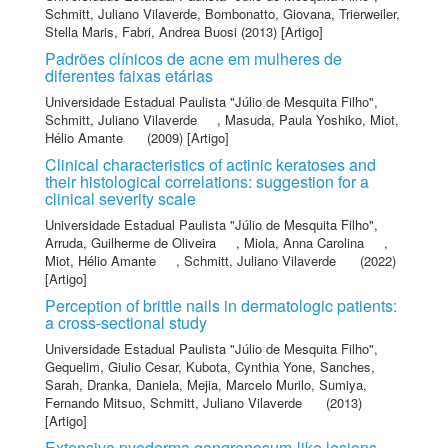
Schmitt, Juliano Vilaverde
,
Bombonatto, Giovana
,
Trierweiler,
Stella Maris
,
Fabri, Andrea Buosi
(2013) [Artigo]
Padrões clínicos de acne em mulheres de
diferentes faixas etárias
Universidade Estadual Paulista "Júlio de Mesquita Filho"
,
Schmitt, Juliano Vilaverde
,
Masuda, Paula Yoshiko
,
Miot,
Hélio Amante
(2009) [Artigo]
Clinical characteristics of actinic keratoses and
their histological correlations: suggestion for a
clinical severity scale
Universidade Estadual Paulista "Júlio de Mesquita Filho"
,
Arruda, Guilherme de Oliveira
,
Miola, Anna Carolina
,
Miot, Hélio Amante
,
Schmitt, Juliano Vilaverde
(2022)
[Artigo]
Perception of brittle nails in dermatologic patients:
a cross-sectional study
Universidade Estadual Paulista "Júlio de Mesquita Filho"
,
Gequelim, Giulio Cesar
,
Kubota, Cynthia Yone
,
Sanches,
Sarah
,
Dranka, Daniela
,
Mejia, Marcelo Murilo
,
Sumiya,
Fernando Mitsuo
,
Schmitt, Juliano Vilaverde
(2013)
[Artigo]
Extensive pyoderma gangrenosum-like lesions