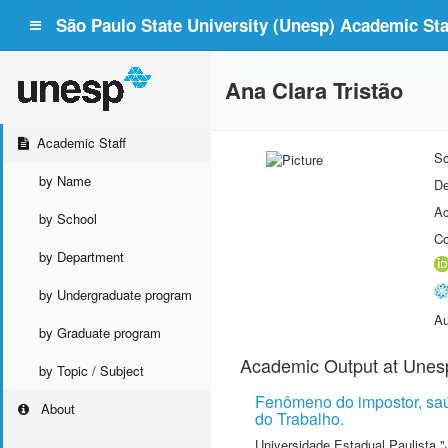
São Paulo State University (Unesp) Academic Staf
Ana Clara Tristão
Academic Staff
Sc
by Name
De
Ac
by School
Co
by Department
by Undergraduate program
Au
by Graduate program
Academic Output at Unes
by Topic / Subject
Fenômeno do impostor, saú
About
do Trabalho.
Universidade Estadual Paulista "