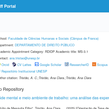
f Portal
hool:
Faculdade de Ciências Humanas e Sociais (Câmpus de Franca)
partment:
DEPARTAMENTO DE DIREITO PÚBLICO
ademic Appointment Category: RDIDP Academic title: MS-3.1
ntact:
ana.tristao@unesp.br
Orcid
CV Lattes
Google Scholar
ResearcherID
Scopus
Repositório Institucional UNESP
thor citation:
Tristão, A. C.;Tristão, Ana Clara.;Tristão, Ana Clara
p Repository
de mental e meio ambiente de trabalho: uma análise das exper
Júlio de Mesquita Filho"
,
Tristão, Ana Clara
(2025) [Orientação de Tese de