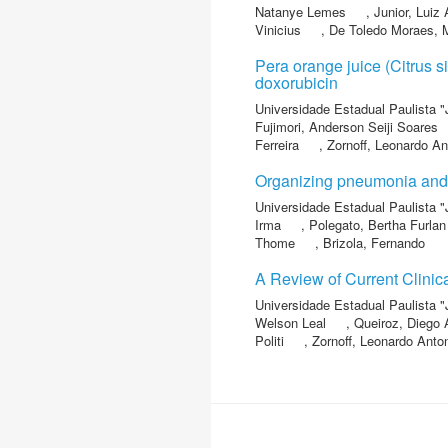
Natanye Lemes
,
Junior, Luiz
Vinicius
,
De Toledo Moraes, 
Pera orange juice (Citrus si
doxorubicin
Universidade Estadual Paulista "
Fujimori, Anderson Seiji Soares
Ferreira
,
Zornoff, Leonardo A
Organizing pneumonia an
Universidade Estadual Paulista "
Irma
,
Polegato, Bertha Furlan
Thome
,
Brizola, Fernando
A Review of Current Clinic
Universidade Estadual Paulista "
Welson Leal
,
Queiroz, Diego 
Politi
,
Zornoff, Leonardo Ant