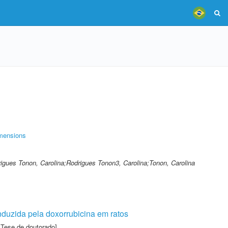
mensions
rigues Tonon, Carolina;Rodrigues Tonon3, Carolina;Tonon, Carolina
nduzida pela doxorrubicina em ratos
 Tese de doutorado]