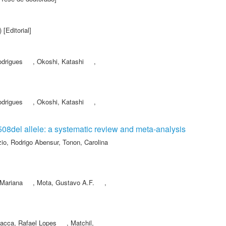
 [Editorial]
odrigues
,
Okoshi, Katashi
,
odrigues
,
Okoshi, Katashi
,
 F508del allele: a systematic review and meta-analysis
io, Rodrigo Abensur
,
Tonon, Carolina
 Mariana
,
Mota, Gustavo A.F.
,
acca, Rafael Lopes
,
Matchil,