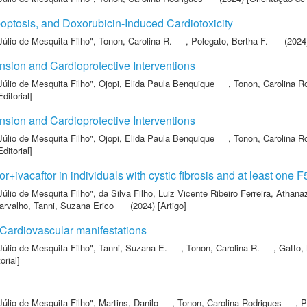
tosis, and Doxorubicin-Induced Cardiotoxicity
Júlio de Mesquita Filho"
,
Tonon, Carolina R.
,
Polegato, Bertha F.
(2024)
nsion and Cardioprotective Interventions
Júlio de Mesquita Filho"
,
Ojopi, Elida Paula Benquique
,
Tonon, Carolina R
ditorial]
nsion and Cardioprotective Interventions
Júlio de Mesquita Filho"
,
Ojopi, Elida Paula Benquique
,
Tonon, Carolina R
ditorial]
or+ivacaftor in individuals with cystic fibrosis and at least one
Júlio de Mesquita Filho"
,
da Silva Filho, Luiz Vicente Ribeiro Ferreira
,
Athanaz
Carvalho
,
Tanni, Suzana Erico
(2024) [Artigo]
ardiovascular manifestations
Júlio de Mesquita Filho"
,
Tanni, Suzana E.
,
Tonon, Carolina R.
,
Gatto,
orial]
Júlio de Mesquita Filho"
,
Martins, Danilo
,
Tonon, Carolina Rodrigues
,
P