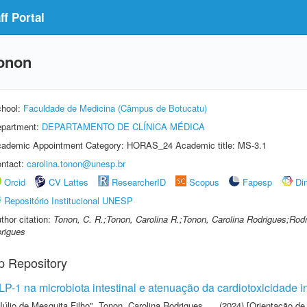
f Portal
Tonon
hool:
Faculdade de Medicina (Câmpus de Botucatu)
partment:
DEPARTAMENTO DE CLÍNICA MÉDICA
ademic Appointment Category: HORAS_24 Academic title: MS-3.1
ntact:
carolina.tonon@unesp.br
Orcid
CV Lattes
ResearcherID
Scopus
Fapesp
Di
Repositório Institucional UNESP
thor citation:
Tonon, C. R.;Tonon, Carolina R.;Tonon, Carolina Rodrigues;Rod
rigues
p Repository
LP-1 na microbiota intestinal e atenuação da cardiotoxicidade i
Júlio de Mesquita Filho"
,
Tonon, Carolina Rodrigues
(2024) [Orientação de