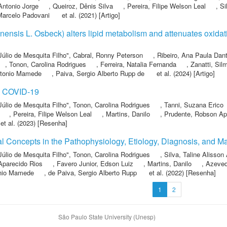
 Antonio Jorge
,
Queiroz, Dênis Silva
,
Pereira, Filipe Welson Leal
,
Si
Marcelo Padovani
et al.
(2021) [Artigo]
nensis L. Osbeck) alters lipid metabolism and attenuates oxidative
Júlio de Mesquita Filho"
,
Cabral, Ronny Peterson
,
Ribeiro, Ana Paula Dan
,
Tonon, Carolina Rodrigues
,
Ferreira, Natalia Fernanda
,
Zanatti, Sil
ntonio Mamede
,
Paiva, Sergio Alberto Rupp de
et al.
(2024) [Artigo]
d COVID-19
Júlio de Mesquita Filho"
,
Tonon, Carolina Rodrigues
,
Tanni, Suzana Erico
,
Pereira, Filipe Welson Leal
,
Martins, Danilo
,
Prudente, Robson Ap
et al.
(2023) [Resenha]
al Concepts in the Pathophysiology, Etiology, Diagnosis, and
Júlio de Mesquita Filho"
,
Tonon, Carolina Rodrigues
,
Silva, Taline Alisson
Aparecido Rios
,
Favero Junior, Edson Luiz
,
Martins, Danilo
,
Azeved
onio Mamede
,
de Paiva, Sergio Alberto Rupp
et al.
(2022) [Resenha]
1
2
São Paulo State University (Unesp)