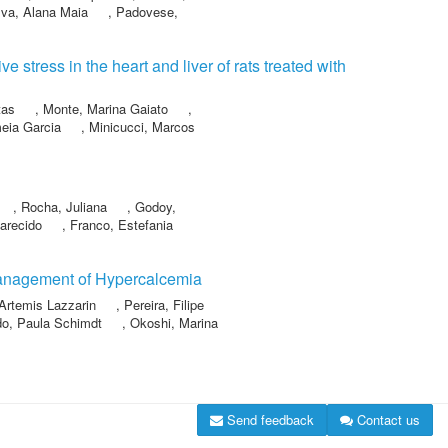
lva, Alana Maia
,
Padovese,
 stress in the heart and liver of rats treated with
tas
,
Monte, Marina Gaiato
,
meia Garcia
,
Minicucci, Marcos
,
Rocha, Juliana
,
Godoy,
arecido
,
Franco, Estefania
 Management of Hypercalcemia
 Artemis Lazzarin
,
Pereira, Filipe
o, Paula Schimdt
,
Okoshi, Marina
Send feedback
Contact us