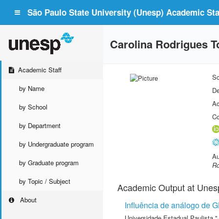
São Paulo State University (Unesp) Academic Staf
Carolina Rodrigues 
Academic Staff
Sc
by Name
De
Ac
by School
Co
by Department
by Undergraduate program
Au
by Graduate program
Ro
by Topic / Subject
Academic Output at Unes
About
Influência de análogo de G
Universidade Estadual Paulista "