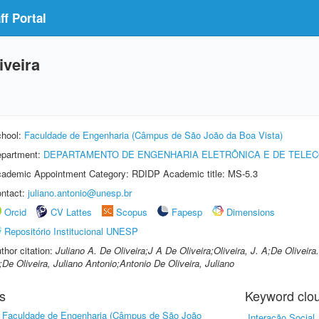
f Portal
iveira
hool:
Faculdade de Engenharia (Câmpus de São João da Boa Vista)
partment:
DEPARTAMENTO DE ENGENHARIA ELETRÔNICA E DE TELE
ademic Appointment Category: RDIDP Academic title: MS-5.3
ntact:
juliano.antonio@unesp.br
Orcid
CV Lattes
Scopus
Fapesp
Dimensions
Repositório Institucional UNESP
thor citation:
Juliano A. De Oliveira;J A De Oliveira;Oliveira, J. A;De Oliveira.
;De Oliveira, Juliano Antonio;Antonio De Oliveira, Juliano
s
Keyword clo
-
Faculdade de Engenharia (Câmpus de São João
Interação Social