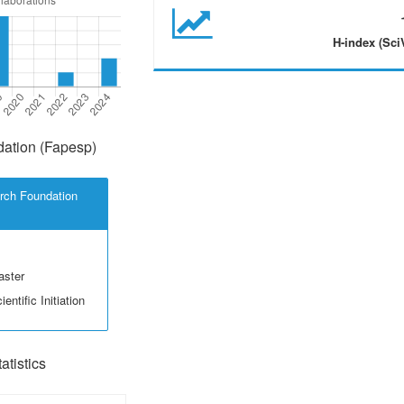
H-index (Sci
ation (Fapesp)
rch Foundation
aster
entific Initiation
tistics