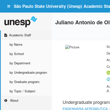
São Paulo State University (Unesp) Academic Staf
Juliano Antonio de Ol
Academic Staff
by Name
Sc
De
by School
Ac
by Department
Co
by Undergraduate program
by Graduate program
Au
A.
by Topic / Subject
About
Undergraduate program
ENGENHARIA AERONÁUTICA