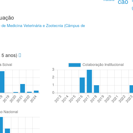
cão
duação
 de Medicina Veterinária e Zootecnia (Câmpus de
s 5 anos)