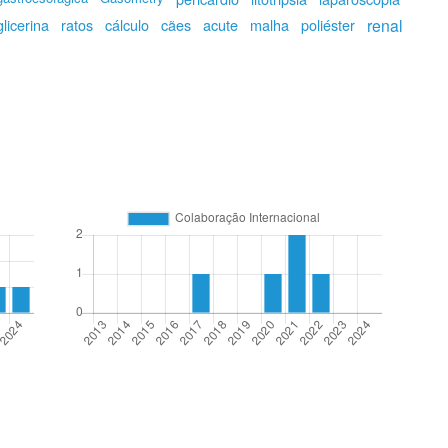
glicerina
ratos
cálculo
cães
acute
malha
poliéster
renal