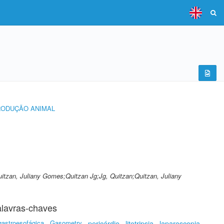
RODUÇÃO ANIMAL
Quitzan, Juliany Gomes;Quitzan Jg;Jg, Quitzan;Quitzan, Juliany
lavras-chaves
gastroesofágica
Gasometry
pericárdio
litotripsia
laparoscopia