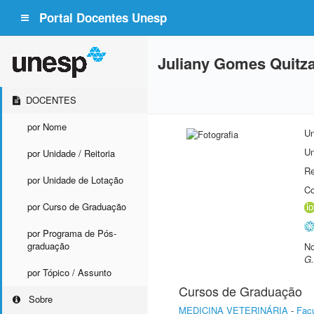
Portal Docentes Unesp
Juliany Gomes Quitz
DOCENTES
por Nome
Un
Un
por Unidade / Reitoria
Re
por Unidade de Lotação
Co
por Curso de Graduação
por Programa de Pós-
graduação
No
G.
por Tópico / Assunto
Cursos de Graduação
Sobre
MEDICINA VETERINÁRIA
-
Facu