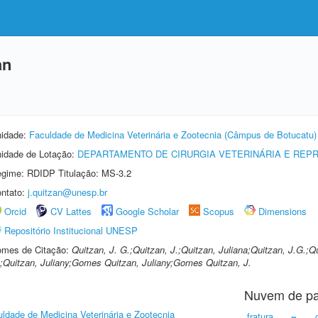
an
idade:
Faculdade de Medicina Veterinária e Zootecnia (Câmpus de Botucatu)
idade de Lotação:
DEPARTAMENTO DE CIRURGIA VETERINÁRIA E REP
gime: RDIDP Titulação: MS-3.2
ntato:
j.quitzan@unesp.br
Orcid
CV Lattes
Google Scholar
Scopus
Dimensions
Repositório Institucional UNESP
mes de Citação:
Quitzan, J. G.;Quitzan, J.;Quitzan, Juliana;Quitzan, J.G.;
;Quitzan, Juliany;Gomes Quitzan, Juliany;Gomes Quitzan, J.
Nuvem de pa
ldade de Medicina Veterinária e Zootecnia
fratura