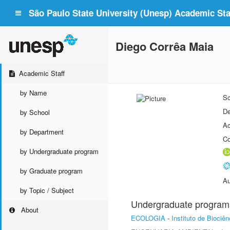
São Paulo State University (Unesp) Academic Staf
Diego Corrêa Maia
Academic Staff
by Name
Sc
De
by School
Ac
by Department
Co
by Undergraduate program
by Graduate program
Au
by Topic / Subject
Undergraduate program
About
ECOLOGIA
-
Instituto de Biociê