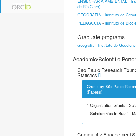
ENGENHARIA AMBIENTAL
-
In
de Rio Claro)
GEOGRAFIA
-
Instituto de Geoc
PEDAGOGIA
-
Instituto de Bioc
Graduate programs
Geografia
-
Instituto de Geociên
Academic/Scientific Perf
São Paulo Research Found
Statistics
Grants by São Paulo Resea
(Fapesp)
1 Organization Grants - Scie
1 Scholarships in Brazil - M
Community Engagement Sta