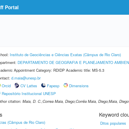
f Portal
hool:
Instituto de Geociências e Ciências Exatas (Câmpus de Rio Claro)
partment:
DEPARTAMENTO DE GEOGRAFIA E PLANEJAMENTO AMBIEN
ademic Appointment Category: RDIDP Academic title: MS-5.3
ntact:
d.maia@unesp.br
Orcid
CV Lattes
Fapesp
Dimensions
Repositório Institucional UNESP
thor citation:
Maia, D. C.;Correa Maia, Diego;Corrêa Maia, Diego;Maia, Diego
s
Keyword clo
ncias (Câmpus de Rio Claro)
Ditos populares