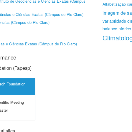
stituto de Geociências e Ciências Exatas (Câmpus
Alfabetização car
imagem de sat
iências e Ciências Exatas (Câmpus de Rio Claro)
variabilidade cl
iências (Câmpus de Rio Claro)
balanço hídrico,
Climatolog
cias e Ciências Exatas (Câmpus de Rio Claro)
ormance
ation (Fapesp)
rch Foundation
ntific Meeting
aster
tistics