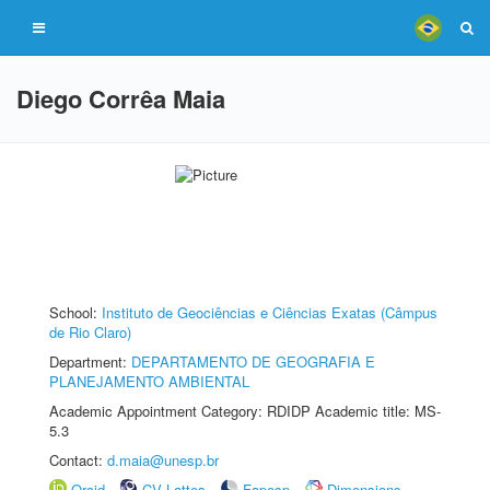
Diego Corrêa Maia
School:
Instituto de Geociências e Ciências Exatas (Câmpus
de Rio Claro)
Department:
DEPARTAMENTO DE GEOGRAFIA E
PLANEJAMENTO AMBIENTAL
Academic Appointment Category: RDIDP Academic title: MS-
5.3
Contact:
d.maia@unesp.br
Orcid
CV Lattes
Fapesp
Dimensions