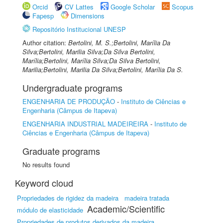
Orcid
CV Lattes
Google Scholar
Scopus
Fapesp
Dimensions
Repositório Institucional UNESP
Author citation:
Bertolini, M. S.;Bertolini, Marília Da
Silva;Bertolini, Marilia Silva;Da Silva Bertolini,
Marília;Bertolini, Marília Silva;Da Silva Bertolini,
Marilia;Bertolini, Marilia Da Silva;Bertolini, Marília Da S.
Undergraduate programs
ENGENHARIA DE PRODUÇÃO
-
Instituto de Ciências e
Engenharia (Câmpus de Itapeva)
ENGENHARIA INDUSTRIAL MADEIREIRA
-
Instituto de
Ciências e Engenharia (Câmpus de Itapeva)
Graduate programs
No results found
Keyword cloud
Propriedades de rigidez da madeira
madeira tratada
Academic/Scientific
módulo de elasticidade
Propriedades de produtos derivados da madeira