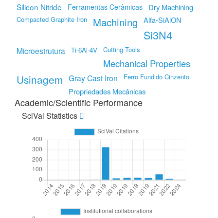
Silicon Nitride
Ferramentas Cerâmicas
Dry Machining
Compacted Graphite Iron
Alfa-SiAlON
Machining
Si3N4
Cutting Tools
Microestrutura
Ti-6Al-4V
Mechanical Properties
Usinagem
Ferro Fundido Cinzento
Gray Cast Iron
Propriedades Mecânicas
Academic/Scientific Performance
SciVal Statistics