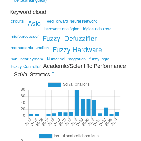
Keyword cloud
circuits
Asic
FeedForward Neural Network
hardware analógico
lógica nebulosa
microprocessor
Fuzzy
Defuzzifier
membership function
Fuzzy Hardware
non-linear system
Numerical Integration
fuzzy logic
Academic/Scientific Performance
Fuzzy Controller
SciVal Statistics