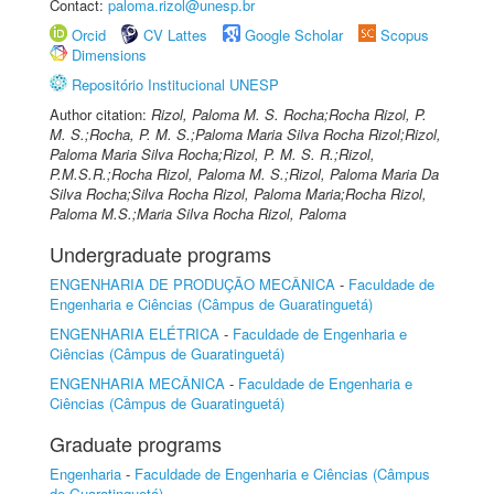
Contact:
paloma.rizol@unesp.br
Orcid
CV Lattes
Google Scholar
Scopus
Dimensions
Repositório Institucional UNESP
Author citation:
Rizol, Paloma M. S. Rocha;Rocha Rizol, P.
M. S.;Rocha, P. M. S.;Paloma Maria Silva Rocha Rizol;Rizol,
Paloma Maria Silva Rocha;Rizol, P. M. S. R.;Rizol,
P.M.S.R.;Rocha Rizol, Paloma M. S.;Rizol, Paloma Maria Da
Silva Rocha;Silva Rocha Rizol, Paloma Maria;Rocha Rizol,
Paloma M.S.;Maria Silva Rocha Rizol, Paloma
Undergraduate programs
ENGENHARIA DE PRODUÇÃO MECÂNICA
-
Faculdade de
Engenharia e Ciências (Câmpus de Guaratinguetá)
ENGENHARIA ELÉTRICA
-
Faculdade de Engenharia e
Ciências (Câmpus de Guaratinguetá)
ENGENHARIA MECÂNICA
-
Faculdade de Engenharia e
Ciências (Câmpus de Guaratinguetá)
Graduate programs
Engenharia
-
Faculdade de Engenharia e Ciências (Câmpus
de Guaratinguetá)