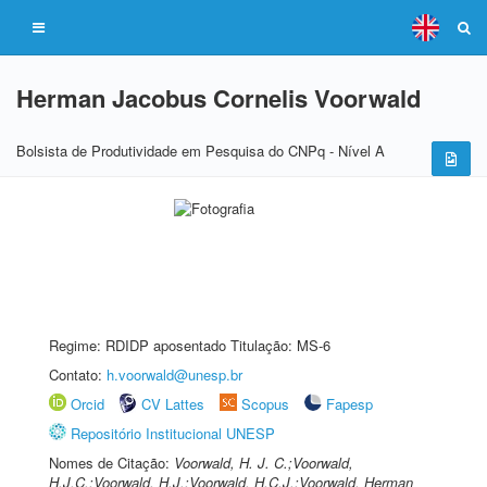
Herman Jacobus Cornelis Voorwald
Bolsista de Produtividade em Pesquisa do CNPq - Nível A
Regime: RDIDP aposentado Titulação: MS-6
Contato:
h.voorwald@unesp.br
Orcid
CV Lattes
Scopus
Fapesp
Repositório Institucional UNESP
Nomes de Citação:
Voorwald, H. J. C.;Voorwald,
H.J.C.;Voorwald, H.J.;Voorwald, H.C.J.;Voorwald, Herman