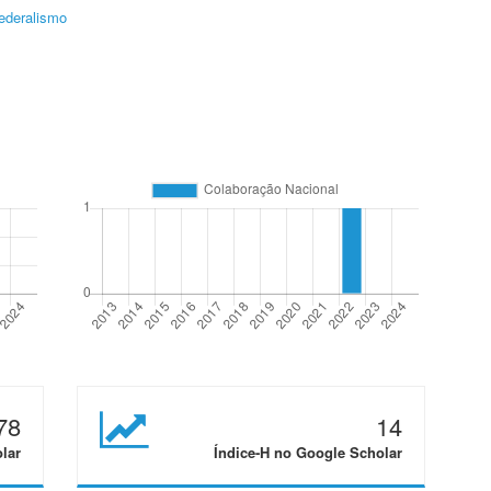
ederalismo
78
14
lar
Índice-H no Google Scholar