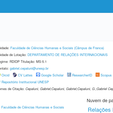
idade:
Faculdade de Ciências Humanas e Sociais (Câmpus de Franca)
idade de Lotação:
DEPARTAMENTO DE RELAÇÕES INTERNACIONAIS
gime: RDIDP Titulação: MS-5.1
ntato:
gabriel.cepaluni@unesp.br
Orcid
CV Lattes
Google Scholar
ResearcherID
Scopus
Repositório Institucional UNESP
mes de Citação:
Cepaluni, Gabriel;Cepaluni, Gabriel;Cepaluni, G.;Gabriel Ce
Nuvem de pa
-
Faculdade de Ciências Humanas e Sociais
Relações 