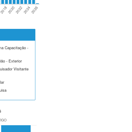
ma Capacitação -
ão - Exterior
uisador Visitante
lar
uisa
s