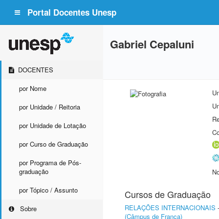
Portal Docentes Unesp
Gabriel Cepaluni
DOCENTES
por Nome
Un
Un
por Unidade / Reitoria
Re
por Unidade de Lotação
Co
por Curso de Graduação
por Programa de Pós-
graduação
No
por Tópico / Assunto
Cursos de Graduação
RELAÇÕES INTERNACIONAIS
Sobre
(Câmpus de Franca)