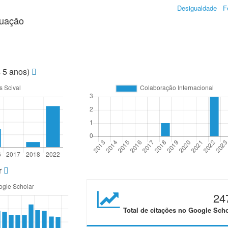
Desigualdade
F
duação
s 5 anos)
r
24
Total de citações no Google Scho