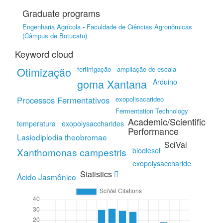
Graduate programs
Engenharia Agrícola
-
Faculdade de Ciências Agronômicas
(Câmpus de Botucatu)
Keyword cloud
Otimização
fertirrigação
ampliação de escala
goma Xantana
Arduino
Processos Fermentativos
exopolisacarideo
Fermentation Technology
Academic/Scientific
temperatura
exopolysaccharides
Performance
Lasiodiplodia theobromae
SciVal
Xanthomonas campestris
biodiesel
exopolysaccharide
Statistics
Ácido Jasmônico