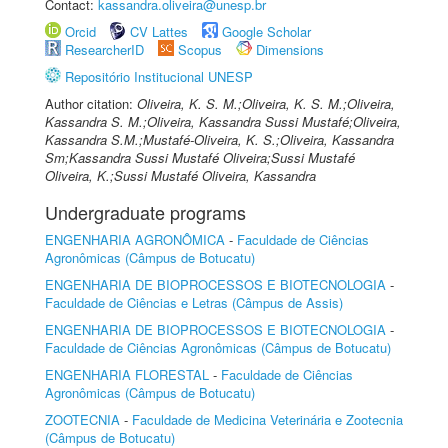
Contact:
kassandra.oliveira@unesp.br
Orcid
CV Lattes
Google Scholar
ResearcherID
Scopus
Dimensions
Repositório Institucional UNESP
Author citation:
Oliveira, K. S. M.;Oliveira, K. S. M.;Oliveira,
Kassandra S. M.;Oliveira, Kassandra Sussi Mustafé;Oliveira,
Kassandra S.M.;Mustafé-Oliveira, K. S.;Oliveira, Kassandra
Sm;Kassandra Sussi Mustafé Oliveira;Sussi Mustafé
Oliveira, K.;Sussi Mustafé Oliveira, Kassandra
Undergraduate programs
ENGENHARIA AGRONÔMICA
-
Faculdade de Ciências
Agronômicas (Câmpus de Botucatu)
ENGENHARIA DE BIOPROCESSOS E BIOTECNOLOGIA
-
Faculdade de Ciências e Letras (Câmpus de Assis)
ENGENHARIA DE BIOPROCESSOS E BIOTECNOLOGIA
-
Faculdade de Ciências Agronômicas (Câmpus de Botucatu)
ENGENHARIA FLORESTAL
-
Faculdade de Ciências
Agronômicas (Câmpus de Botucatu)
ZOOTECNIA
-
Faculdade de Medicina Veterinária e Zootecnia
(Câmpus de Botucatu)