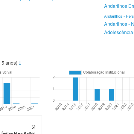
Andarilhos E
Andarilhos - Pers
Andarilhos - 
Adolescência
s 5 anos)
2
Índice-H no SciVal