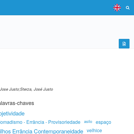
 Jose Justo;Sterza, José Justo
lavras-chaves
bjetividade
Nomadismo - Errância - Provisoriedade
asilo
espaço
velhice
ilhos Errância Contemporaneidade