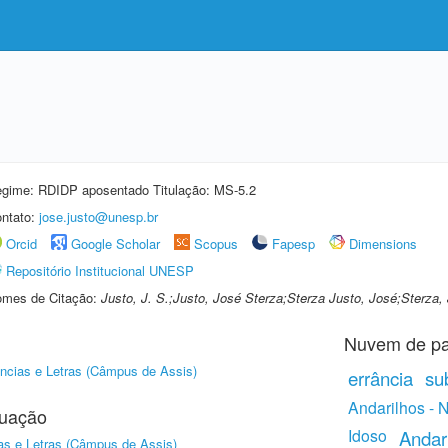
gime: RDIDP aposentado Titulação: MS-5.2
ntato:
jose.justo@unesp.br
Orcid
Google Scholar
Scopus
Fapesp
Dimensions
Repositório Institucional UNESP
mes de Citação:
Justo, J. S.;Justo, José Sterza;Sterza Justo, José;Sterza,
Nuvem de pa
ncias e Letras (Câmpus de Assis)
errância
su
Andarilhos - 
duação
Idoso
Andar
as e Letras (Câmpus de Assis)