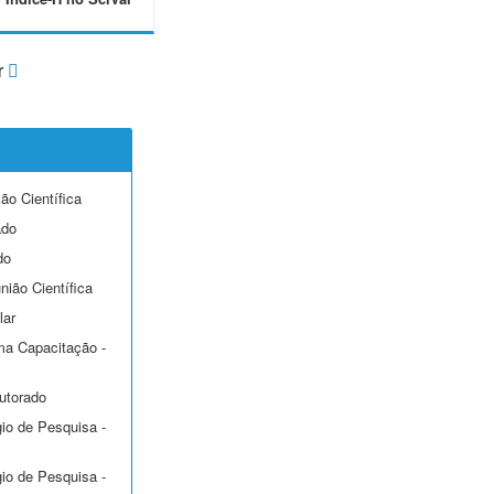
r
ção Científica
ado
do
nião Científica
lar
ma Capacitação -
utorado
gio de Pesquisa -
gio de Pesquisa -