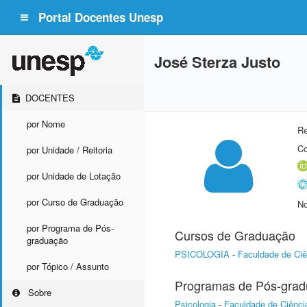
Portal Docentes Unesp
José Sterza Justo
DOCENTES
por Nome
Re
Co
por Unidade / Reitoria
por Unidade de Lotação
por Curso de Graduação
No
por Programa de Pós-
Cursos de Graduação
graduação
PSICOLOGIA
-
Faculdade de Ciê
por Tópico / Assunto
Programas de Pós-gra
Sobre
Psicologia
-
Faculdade de Ciênci