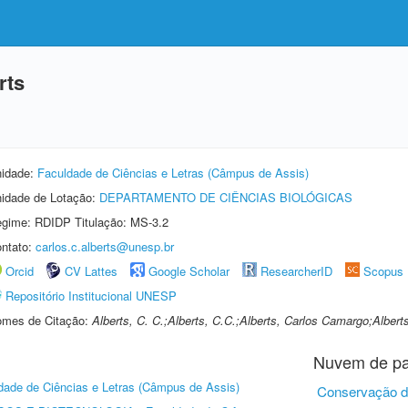
rts
idade:
Faculdade de Ciências e Letras (Câmpus de Assis)
idade de Lotação:
DEPARTAMENTO DE CIÊNCIAS BIOLÓGICAS
gime: RDIDP Titulação: MS-3.2
ntato:
carlos.c.alberts@unesp.br
Orcid
CV Lattes
Google Scholar
ResearcherID
Scopus
Repositório Institucional UNESP
mes de Citação:
Alberts, C. C.;Alberts, C.C.;Alberts, Carlos Camargo;Albert
Nuvem de pa
dade de Ciências e Letras (Câmpus de Assis)
Conservação d