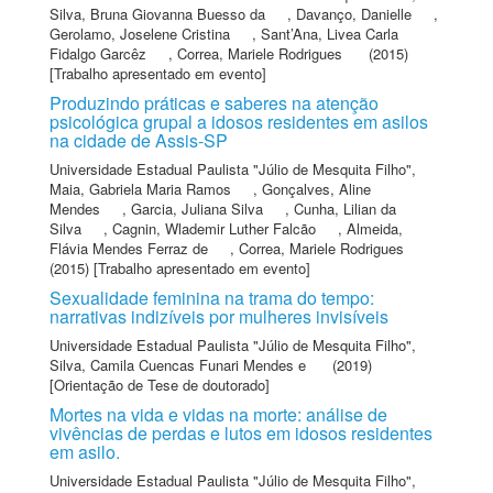
Silva, Bruna Giovanna Buesso da
,
Davanço, Danielle
,
Gerolamo, Joselene Cristina
,
Sant’Ana, Livea Carla
Fidalgo Garcêz
,
Correa, Mariele Rodrigues
(2015)
[Trabalho apresentado em evento]
Produzindo práticas e saberes na atenção
psicológica grupal a idosos residentes em asilos
na cidade de Assis-SP
Universidade Estadual Paulista "Júlio de Mesquita Filho"
,
Maia, Gabriela Maria Ramos
,
Gonçalves, Aline
Mendes
,
Garcia, Juliana Silva
,
Cunha, Lilian da
Silva
,
Cagnin, Wlademir Luther Falcão
,
Almeida,
Flávia Mendes Ferraz de
,
Correa, Mariele Rodrigues
(2015) [Trabalho apresentado em evento]
Sexualidade feminina na trama do tempo:
narrativas indizíveis por mulheres invisíveis
Universidade Estadual Paulista "Júlio de Mesquita Filho"
,
Silva, Camila Cuencas Funari Mendes e
(2019)
[Orientação de Tese de doutorado]
Mortes na vida e vidas na morte: análise de
vivências de perdas e lutos em idosos residentes
em asilo.
Universidade Estadual Paulista "Júlio de Mesquita Filho"
,