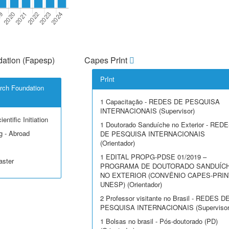
ation (Fapesp)
Capes PrInt
PrInt
rch Foundation
1 Capacitação - REDES DE PESQUISA
INTERNACIONAIS (Supervisor)
entific Initiation
1 Doutorado Sanduíche no Exterior - RED
g - Abroad
DE PESQUISA INTERNACIONAIS
(Orientador)
1 EDITAL PROPG-PDSE 01/2019 –
aster
PROGRAMA DE DOUTORADO SANDUÍC
NO EXTERIOR (CONVÊNIO CAPES-PRIN
UNESP) (Orientador)
2 Professor visitante no Brasil - REDES D
PESQUISA INTERNACIONAIS (Supervisor
1 Bolsas no brasil - Pós-doutorado (PD)