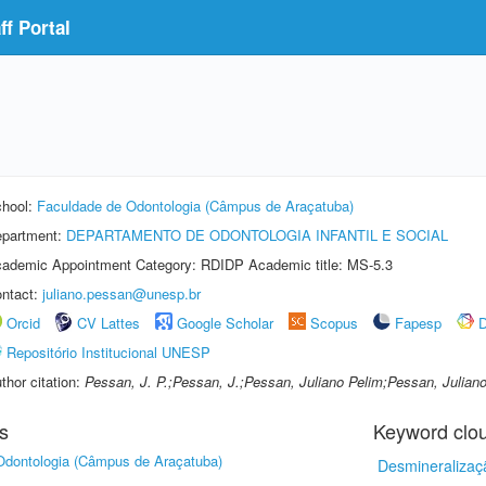
f Portal
hool:
Faculdade de Odontologia (Câmpus de Araçatuba)
partment:
DEPARTAMENTO DE ODONTOLOGIA INFANTIL E SOCIAL
ademic Appointment Category: RDIDP Academic title: MS-5.3
ntact:
juliano.pessan@unesp.br
Orcid
CV Lattes
Google Scholar
Scopus
Fapesp
D
Repositório Institucional UNESP
thor citation:
Pessan, J. P.;Pessan, J.;Pessan, Juliano Pelim;Pessan, Juliano
s
Keyword clo
Odontologia (Câmpus de Araçatuba)
Desmineralizaç