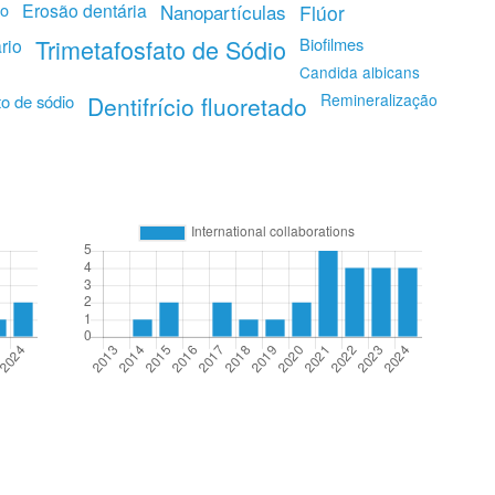
do
Erosão dentária
Nanopartículas
Flúor
Trimetafosfato de Sódio
Biofilmes
rio
Candida albicans
Remineralização
o de sódio
Dentifrício fluoretado