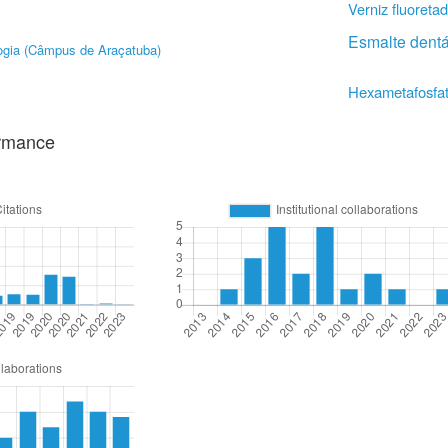
Verniz fluoreta
Esmalte dentá
ogia (Câmpus de Araçatuba)
Hexametafosfat
ormance