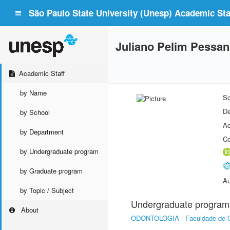
São Paulo State University (Unesp) Academic Staf
Juliano Pelim Pessan
Academic Staff
by Name
Sc
De
by School
Ac
by Department
Co
by Undergraduate program
by Graduate program
Au
by Topic / Subject
Undergraduate program
About
ODONTOLOGIA
-
Faculdade de 