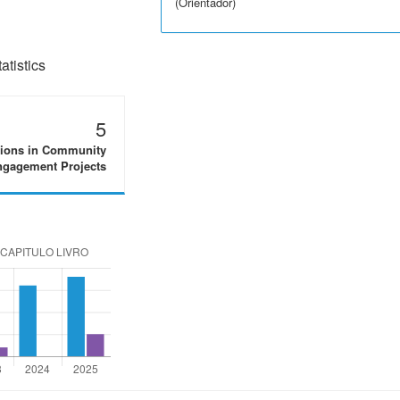
(Orientador)
tistics
5
tions in Community
gagement Projects