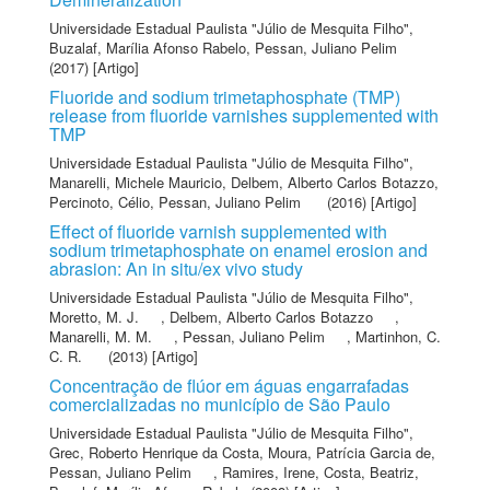
Universidade Estadual Paulista "Júlio de Mesquita Filho"
,
Buzalaf, Marília Afonso Rabelo
,
Pessan, Juliano Pelim
(2017) [Artigo]
Fluoride and sodium trimetaphosphate (TMP)
release from fluoride varnishes supplemented with
TMP
Universidade Estadual Paulista "Júlio de Mesquita Filho"
,
Manarelli, Michele Mauricio
,
Delbem, Alberto Carlos Botazzo
,
Percinoto, Célio
,
Pessan, Juliano Pelim
(2016) [Artigo]
Effect of fluoride varnish supplemented with
sodium trimetaphosphate on enamel erosion and
abrasion: An in situ/ex vivo study
Universidade Estadual Paulista "Júlio de Mesquita Filho"
,
Moretto, M. J.
,
Delbem, Alberto Carlos Botazzo
,
Manarelli, M. M.
,
Pessan, Juliano Pelim
,
Martinhon, C.
C. R.
(2013) [Artigo]
Concentração de flúor em águas engarrafadas
comercializadas no município de São Paulo
Universidade Estadual Paulista "Júlio de Mesquita Filho"
,
Grec, Roberto Henrique da Costa
,
Moura, Patrícia Garcia de
,
Pessan, Juliano Pelim
,
Ramires, Irene
,
Costa, Beatriz
,