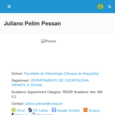
Juliano Pelim Pessan
School:
Faculdade de Odontologia (Câmpus de Araçatuba)
Department:
DEPARTAMENTO DE ODONTOLOGIA
INFANTIL E SOCIAL
Academic Appointment Category: RDIDP Academic title: MS-
5.3
Contact:
juliano.pessan@unesp.br
Orcid
CV Lattes
Google Scholar
Scopus
Fapesp
Dimensions