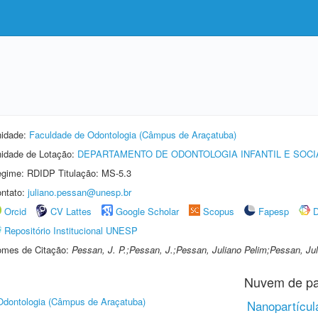
idade:
Faculdade de Odontologia (Câmpus de Araçatuba)
idade de Lotação:
DEPARTAMENTO DE ODONTOLOGIA INFANTIL E SOCI
gime: RDIDP Titulação: MS-5.3
ntato:
juliano.pessan@unesp.br
Orcid
CV Lattes
Google Scholar
Scopus
Fapesp
D
Repositório Institucional UNESP
mes de Citação:
Pessan, J. P.;Pessan, J.;Pessan, Juliano Pelim;Pessan, Jul
Nuvem de pa
Odontologia (Câmpus de Araçatuba)
Nanopartícul