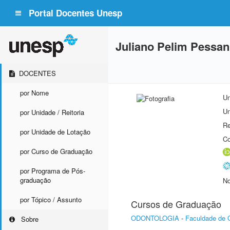
Portal Docentes Unesp
Juliano Pelim Pessan
DOCENTES
por Nome
Un
Un
por Unidade / Reitoria
Re
por Unidade de Lotação
Co
por Curso de Graduação
por Programa de Pós-
graduação
No
por Tópico / Assunto
Cursos de Graduação
ODONTOLOGIA
-
Faculdade de 
Sobre