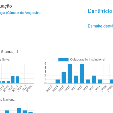
duação
Dentifrício
ogia (Câmpus de Araçatuba)
Esmalte dentá
s 5 anos)