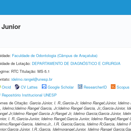
 Junior
idade:
Faculdade de Odontologia (Câmpus de Araçatuba)
idade de Lotação:
DEPARTAMENTO DE DIAGNÓSTICO E CIRURGIA
gime: RTC Titulação: MS-5.1
ntato:
idelmo.rangel@unesp.br
Orcid
CV Lattes
Google Scholar
ResearcherID
Scopus
Repositório Institucional UNESP
mes de Citação:
Garcia Júnior, I. R.;Garcia-Jr, Idelmo Rangel;Júnior, Idelm
., Idelmo;Idelmo Rangel Garcia, Jr;Idelmo Rangel Garcia, Jr,;Garcia-Júnior, I
ngel Jr;Idelmo Rangel Garcia Jr;Rangel Jr, Idelmo Garcia;Garcia Júnior, Ide
nior, I. R.;Garcia-Junior, Idelmo Rangel;Garcia Junior, Idelmo Rangel;Rangel 
elmo;Rangel-Garcia, Idelmo;Jr., I.R. Garcia;Garcia, Idelmo R;Garcia, Idelmo R.
nior;Garcia Júnior, I.R.;Garcia, Idelmorangel;Junior, Idelmo Rangel Garcia;Gar