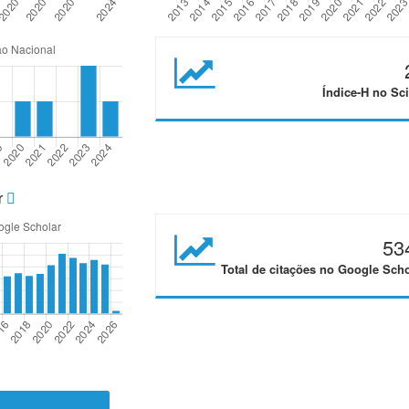
Índice-H no Sci
r
53
Total de citações no Google Scho