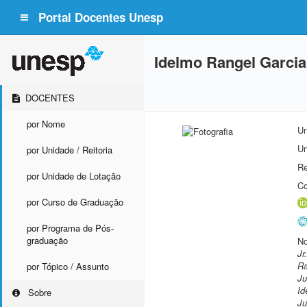
Portal Docentes Unesp
Idelmo Rangel Garcia
DOCENTES
por Nome
Un
Un
por Unidade / Reitoria
Re
por Unidade de Lotação
Co
por Curso de Graduação
por Programa de Pós-
graduação
No
Jr
Ra
por Tópico / Assunto
Ju
Id
Sobre
Ju