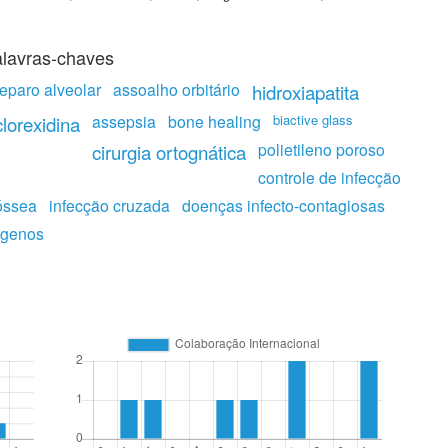
lavras-chaves
reparo alveolar
assoalho orbitário
hidroxiapatita
assepsia
bone healing
biactive glass
clorexidina
polietileno poroso
cirurgia ortognática
controle de infecção
óssea
infecção cruzada
doenças infecto-contagiosas
ógenos