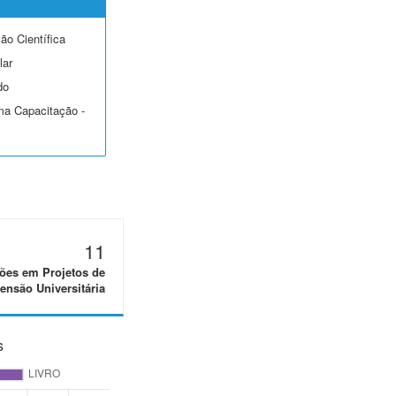
ção Científica
lar
do
ma Capacitação -
11
ões em Projetos de
ensão Universitária
s