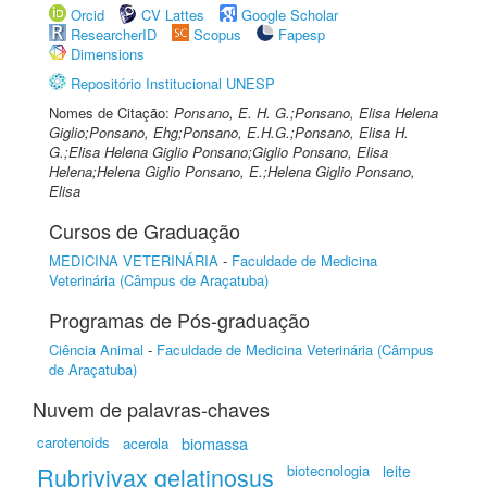
Orcid
CV Lattes
Google Scholar
ResearcherID
Scopus
Fapesp
Dimensions
Repositório Institucional UNESP
Nomes de Citação:
Ponsano, E. H. G.;Ponsano, Elisa Helena
Giglio;Ponsano, Ehg;Ponsano, E.H.G.;Ponsano, Elisa H.
G.;Elisa Helena Giglio Ponsano;Giglio Ponsano, Elisa
Helena;Helena Giglio Ponsano, E.;Helena Giglio Ponsano,
Elisa
Cursos de Graduação
MEDICINA VETERINÁRIA
-
Faculdade de Medicina
Veterinária (Câmpus de Araçatuba)
Programas de Pós-graduação
Ciência Animal
-
Faculdade de Medicina Veterinária (Câmpus
de Araçatuba)
Nuvem de palavras-chaves
carotenoids
biomassa
acerola
Rubrivivax gelatinosus
biotecnologia
leite