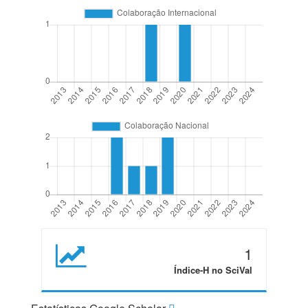
1
Índice-H no SciVal