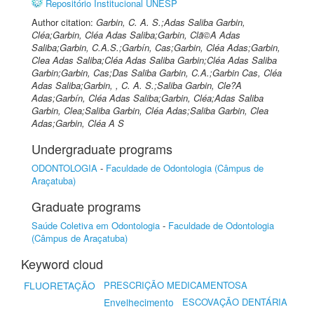
Repositório Institucional UNESP
Author citation:
Garbin, C. A. S.;Adas Saliba Garbin,
Cléa;Garbin, Cléa Adas Saliba;Garbin, Clã©A Adas
Saliba;Garbin, C.A.S.;Garbín, Cas;Garbin, Cléa Adas;Garbin,
Clea Adas Saliba;Cléa Adas Saliba Garbin;Cléa Adas Saliba
Garbin;Garbin, Cas;Das Saliba Garbin, C.A.;Garbin Cas, Cléa
Adas Saliba;Garbin, , C. A. S.;Saliba Garbin, Cle?A
Adas;Garbín, Cléa Adas Saliba;Garbin, Cléa;Adas Saliba
Garbin, Clea;Saliba Garbin, Cléa Adas;Saliba Garbin, Clea
Adas;Garbin, Cléa A S
Undergraduate programs
ODONTOLOGIA
-
Faculdade de Odontologia (Câmpus de
Araçatuba)
Graduate programs
Saúde Coletiva em Odontologia
-
Faculdade de Odontologia
(Câmpus de Araçatuba)
Keyword cloud
FLUORETAÇÃO
PRESCRIÇÃO MEDICAMENTOSA
Envelhecimento
ESCOVAÇÃO DENTÁRIA