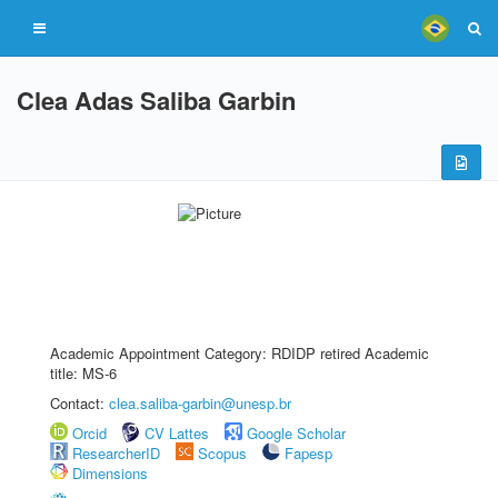
Clea Adas Saliba Garbin
Academic Appointment Category: RDIDP retired Academic
title: MS-6
Contact:
clea.saliba-garbin@unesp.br
Orcid
CV Lattes
Google Scholar
ResearcherID
Scopus
Fapesp
Dimensions