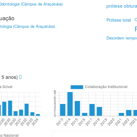
Odontologia (Câmpus de Araçatuba)
prótese obtur
duação
O
Prótese total
tologia (Câmpus de Araçatuba)
Desordem tempor
s 5 anos)