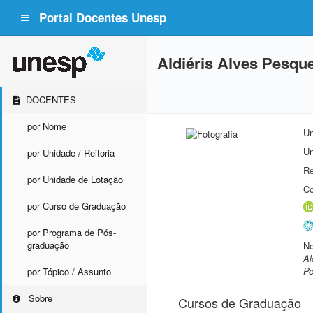
Portal Docentes Unesp
Aldiéris Alves Pesque
DOCENTES
por Nome
Un
Un
por Unidade / Reitoria
Re
por Unidade de Lotação
Co
por Curso de Graduação
por Programa de Pós-
graduação
No
Al
Pe
por Tópico / Assunto
Sobre
Cursos de Graduação