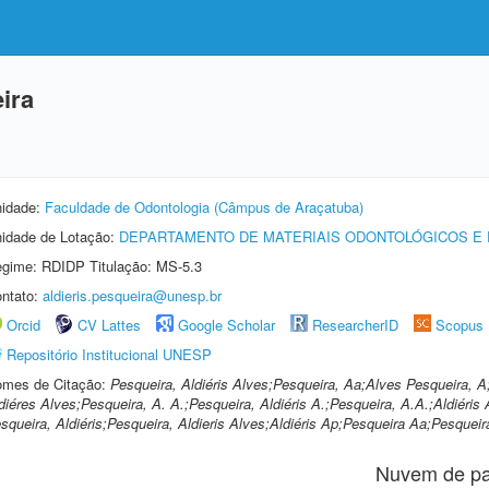
ira
idade:
Faculdade de Odontologia (Câmpus de Araçatuba)
idade de Lotação:
DEPARTAMENTO DE MATERIAIS ODONTOLÓGICOS E
gime: RDIDP Titulação: MS-5.3
ntato:
aldieris.pesqueira@unesp.br
Orcid
CV Lattes
Google Scholar
ResearcherID
Scopus
Repositório Institucional UNESP
mes de Citação:
Pesqueira, Aldiéris Alves;Pesqueira, Aa;Alves Pesqueira, A
diéres Alves;Pesqueira, A. A.;Pesqueira, Aldiéris A.;Pesqueira, A.A.;Aldiéris
squeira, Aldiéris;Pesqueira, Aldieris Alves;Aldiéris Ap;Pesqueira Aa;Pesquei
Nuvem de pa