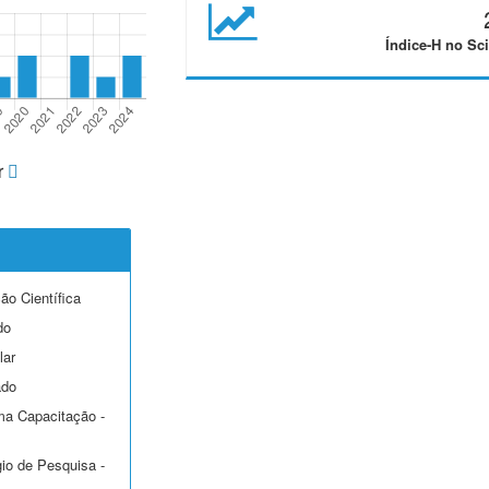
Índice-H no Sci
r
ção Científica
do
lar
ado
ma Capacitação -
gio de Pesquisa -