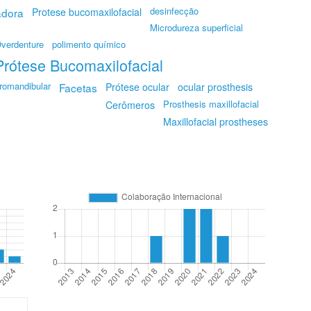
desinfecção
adora
Protese bucomaxilofacial
Microdureza superficial
verdenture
polimento químico
Prótese Bucomaxilofacial
omandibular
Facetas
Prótese ocular
ocular prosthesis
Prosthesis maxillofacial
Cerômeros
Maxillofacial prostheses