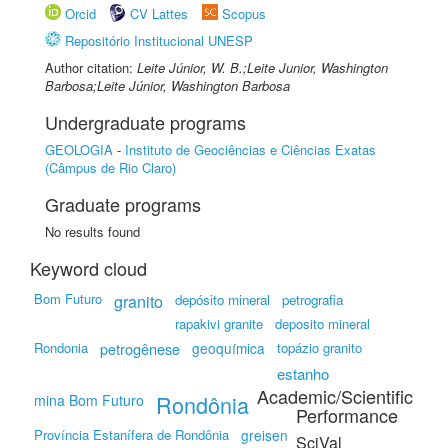
Orcid
CV Lattes
Scopus
Repositório Institucional UNESP
Author citation:
Leite Júnior, W. B.;Leite Junior, Washington
Barbosa;Leite Júnior, Washington Barbosa
Undergraduate programs
GEOLOGIA
-
Instituto de Geociências e Ciências Exatas
(Câmpus de Rio Claro)
Graduate programs
No results found
Keyword cloud
Bom Futuro
granito
depósito mineral
petrografia
rapakivi granite
deposito mineral
Rondonia
petrogênese
geoquímica
topázio granito
estanho
Academic/Scientific
Rondônia
mina Bom Futuro
Performance
Província Estanífera de Rondônia
greisen
SciVal