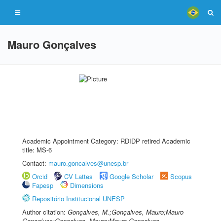
Mauro Gonçalves
Academic Appointment Category: RDIDP retired Academic
title: MS-6
Contact:
mauro.goncalves@unesp.br
Orcid
CV Lattes
Google Scholar
Scopus
Fapesp
Dimensions
Repositório Institucional UNESP
Author citation:
Gonçalves, M.;Gonçalves, Mauro;Mauro
Gonçalves;Gonçalves, Mauro;Mauro Gonçalves