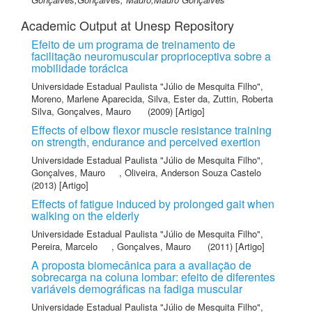
Academic Output at Unesp Repository
Efeito de um programa de treinamento de
facilitação neuromuscular proprioceptiva sobre a
mobilidade torácica
Universidade Estadual Paulista "Júlio de Mesquita Filho"
,
Moreno, Marlene Aparecida
,
Silva, Ester da
,
Zuttin, Roberta
Silva
,
Gonçalves, Mauro
(2009) [Artigo]
Effects of elbow flexor muscle resistance training
on strength, endurance and perceived exertion
Universidade Estadual Paulista "Júlio de Mesquita Filho"
,
Gonçalves, Mauro
,
Oliveira, Anderson Souza Castelo
(2013) [Artigo]
Effects of fatigue induced by prolonged gait when
walking on the elderly
Universidade Estadual Paulista "Júlio de Mesquita Filho"
,
Pereira, Marcelo
,
Gonçalves, Mauro
(2011) [Artigo]
A proposta biomecânica para a avaliação de
sobrecarga na coluna lombar: efeito de diferentes
variáveis demográficas na fadiga muscular
Universidade Estadual Paulista "Júlio de Mesquita Filho"
,