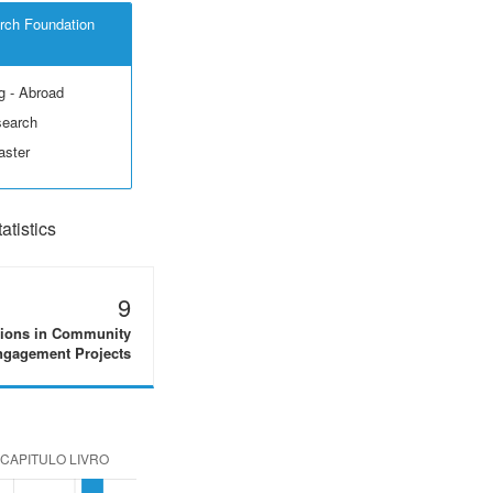
rch Foundation
g - Abroad
search
aster
tistics
9
tions in Community
gagement Projects