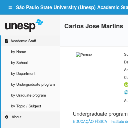
São Paulo State University (Unesp) Academic Staf
Carlos Jose Martins
Academic Staff
by Name
Sc
De
by School
Ac
by Department
Co
by Undergraduate program
by Graduate program
Au
by Topic / Subject
Undergraduate program
About
EDUCAÇÃO FÍSICA
-
Instituto 