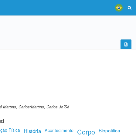
é Martins, Carlos;Martins, Carlos Jo´Sé
ud
ção Física
Acontecimento
Corpo
Biopolítica
História