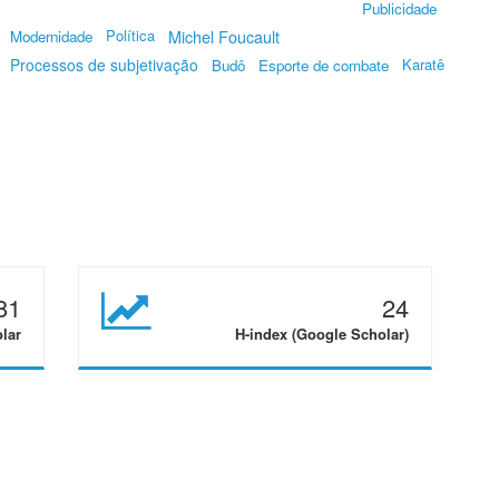
Publicidade
Política
Michel Foucault
Modernidade
Processos de subjetivação
Karatê
Budô
Esporte de combate
81
24
olar
H-index (Google Scholar)