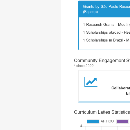
Grants by São Paulo Resea
(Fapesp)
1 Research Grants - Meetin
1 Scholarships abroad - Re
1 Scholarships in Brazil - M
Community Engagement Sta
* since 2022
Collabora
En
Curriculum Lattes Statistics