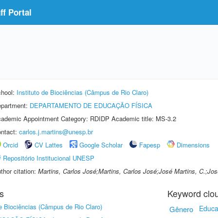
f Portal
hool:
Instituto de Biociências (Câmpus de Rio Claro)
partment:
DEPARTAMENTO DE EDUCAÇÃO FÍSICA
ademic Appointment Category: RDIDP Academic title: MS-3.2
ntact:
carlos.j.martins@unesp.br
Orcid
CV Lattes
Google Scholar
Fapesp
Dimensions
Repositório Institucional UNESP
thor citation:
Martins, Carlos José;Martins, Carlos José;José Martins, C.;Jos
s
Keyword clo
de Biociências (Câmpus de Rio Claro)
Educa
Gênero