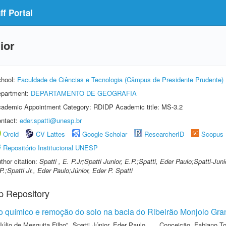
f Portal
ior
hool:
Faculdade de Ciências e Tecnologia (Câmpus de Presidente Prudente)
partment:
DEPARTAMENTO DE GEOGRAFIA
ademic Appointment Category: RDIDP Academic title: MS-3.2
ntact:
eder.spatti@unesp.br
Orcid
CV Lattes
Google Scholar
ResearcherID
Scopus
Repositório Institucional UNESP
thor citation:
Spatti , E. P.Jr;Spatti Junior, E.P.;Spatti, Eder Paulo;Spatti-Juni
P.;Spatti Jr., Eder Paulo;Júnior, Eder P. Spatti
p Repository
 químico e remoção do solo na bacia do Ribeirão Monjolo Gran
Júlio de Mesquita Filho"
,
Spatti Júnior, Eder Paulo
,
Conceição, Fabiano T