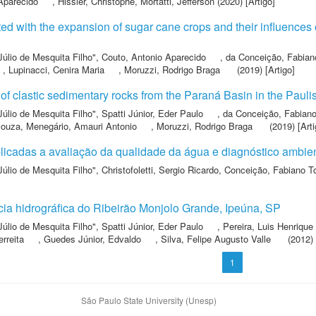
Aparecido
,
Hissler, Christophe
,
Mortatti, Jefferson
(2020) [Artigo]
d with the expansion of sugar cane crops and their influences o
Júlio de Mesquita Filho"
,
Couto, Antonio Aparecido
,
da Conceição, Fabian
,
Lupinacci, Cenira Maria
,
Moruzzi, Rodrigo Braga
(2019) [Artigo]
f clastic sedimentary rocks from the Paraná Basin in the Pauli
Júlio de Mesquita Filho"
,
Spatti Júnior, Eder Paulo
,
da Conceição, Fabian
Souza
,
Menegário, Amauri Antonio
,
Moruzzi, Rodrigo Braga
(2019) [Arti
icadas a avaliação da qualidade da água e diagnóstico ambient
Júlio de Mesquita Filho"
,
Christofoletti, Sergio Ricardo
,
Conceição, Fabiano T
ia hidrográfica do Ribeirão Monjolo Grande, Ipeúna, SP
Júlio de Mesquita Filho"
,
Spatti Júnior, Eder Paulo
,
Pereira, Luis Henrique
rreita
,
Guedes Júnior, Edvaldo
,
Silva, Felipe Augusto Valle
(2012) 
1
São Paulo State University (Unesp)