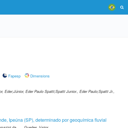
Fapesp
Dimensions
or, Eder;Júnior, Eder Paulo Spatti;Spatti Junior., Eder Paulo;Spatti Jr.,
de, Ipeúna (SP), determinado por geoquímica fluvial
omazini da
,
Guedes Júnior,