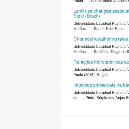
Paulo
,
Couto Júnior, Antonio 
Land use changes associate
State (Brazil)
Universidade Estadual Paulista "
Martins
,
Spatti, Eder Paulo
Chemical weathering rates o
Universidade Estadual Paulista "
Martins
,
Sardinha, Diego de 
Relações hidroquímicas apl
Universidade Estadual Paulista "
Paulo
(2015) [Artigo]
Impactos ambientais na bac
Universidade Estadual Paulista "
da
,
Pinto, Sérgio dos Anjos Fe