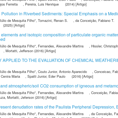
jos Ferreita
,
Pereira, Luis Henrique
(2014) [Artigo]
 Pollution in Riverbed Sediments: Special Emphasis on a Medium
Júlio de Mesquita Filho"
,
Tomazini, Renan S.
,
da Conceição, Fabiano T.
(2025) [Artigo]
elements and isotopic composition of particulate organic matter
hed
Júlio de Mesquita Filho"
,
Fernandes, Alexandre Martins
,
Hissler, Christop
,
Mortatti, Jefferson
(2016) [Artigo]
 APPLIED TO THE EVALUATION OF CHEMICAL WEATHERI
Júlio de Mesquita Filho"
,
Couto Junior, Antonio Aparecido
,
Conceicao, Fab
 Cenira Maria
,
Spatti Junior, Eder Paulo
(2016) [Artigo]
and atmospheric/soil CO2 consumption of igneous and metamorph
Júlio de Mesquita Filho"
,
Fernandes, Alexandre Martins
,
Conceição, Fabia
ouza
,
Mortatti, Jeferson
(2016) [Artigo]
esent denudation rates of the Paulista Peripheral Depression, B
Júlio de Mesquita Filho"
,
Fernandes, Alexandre Martins
,
da Conceição, Fa