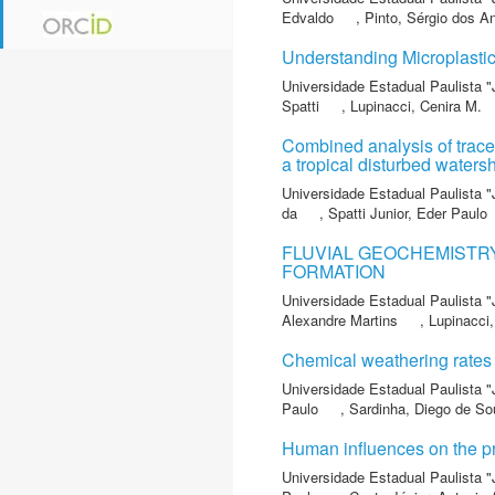
Edvaldo
,
Pinto, Sérgio dos An
Understanding Microplastic
Universidade Estadual Paulista "
Spatti
,
Lupinacci, Cenira M.
Combined analysis of trace 
a tropical disturbed waters
Universidade Estadual Paulista "
da
,
Spatti Junior, Eder Paulo
FLUVIAL GEOCHEMISTRY
FORMATION
Universidade Estadual Paulista "
Alexandre Martins
,
Lupinacci,
Chemical weathering rates 
Universidade Estadual Paulista "
Paulo
,
Sardinha, Diego de S
Human influences on the pr
Universidade Estadual Paulista "