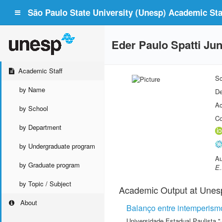
São Paulo State University (Unesp) Academic Staf
Eder Paulo Spatti Jun
Academic Staff
Sc
by Name
De
Ac
by School
Co
by Department
by Undergraduate program
Au
by Graduate program
E.
by Topic / Subject
Academic Output at Unes
About
Balanço entre intemperismo
Universidade Estadual Paulista "