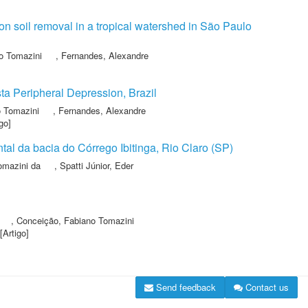
n soil removal in a tropical watershed in São Paulo
o Tomazini
,
Fernandes, Alexandre
sta Peripheral Depression, Brazil
o Tomazini
,
Fernandes, Alexandre
go]
al da bacia do Córrego Ibitinga, Rio Claro (SP)
omazini da
,
Spatti Júnior, Eder
,
Conceição, Fabiano Tomazini
[Artigo]
Send feedback
Contact us