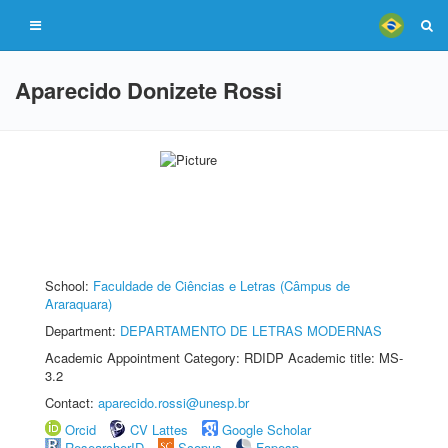
Aparecido Donizete Rossi
School:
Faculdade de Ciências e Letras (Câmpus de
Araraquara)
Department:
DEPARTAMENTO DE LETRAS MODERNAS
Academic Appointment Category: RDIDP Academic title: MS-
3.2
Contact:
aparecido.rossi@unesp.br
Orcid
CV Lattes
Google Scholar
ResearcherID
Scopus
Fapesp