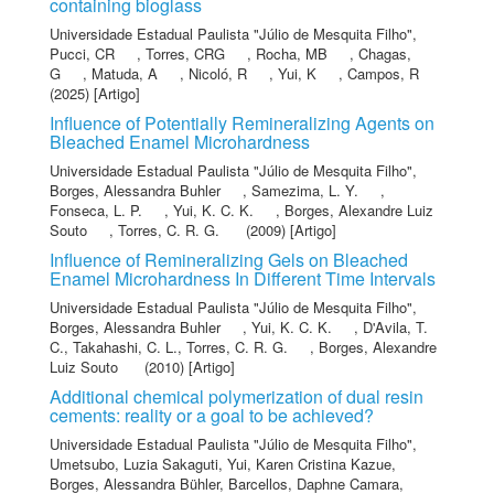
containing bioglass
Universidade Estadual Paulista "Júlio de Mesquita Filho"
,
Pucci, CR
,
Torres, CRG
,
Rocha, MB
,
Chagas,
G
,
Matuda, A
,
Nicoló, R
,
Yui, K
,
Campos, R
(2025) [Artigo]
Influence of Potentially Remineralizing Agents on
Bleached Enamel Microhardness
Universidade Estadual Paulista "Júlio de Mesquita Filho"
,
Borges, Alessandra Buhler
,
Samezima, L. Y.
,
Fonseca, L. P.
,
Yui, K. C. K.
,
Borges, Alexandre Luiz
Souto
,
Torres, C. R. G.
(2009) [Artigo]
Influence of Remineralizing Gels on Bleached
Enamel Microhardness In Different Time Intervals
Universidade Estadual Paulista "Júlio de Mesquita Filho"
,
Borges, Alessandra Buhler
,
Yui, K. C. K.
,
D'Avila, T.
C.
,
Takahashi, C. L.
,
Torres, C. R. G.
,
Borges, Alexandre
Luiz Souto
(2010) [Artigo]
Additional chemical polymerization of dual resin
cements: reality or a goal to be achieved?
Universidade Estadual Paulista "Júlio de Mesquita Filho"
,
Umetsubo, Luzia Sakaguti
,
Yui, Karen Cristina Kazue
,
Borges, Alessandra Bühler
,
Barcellos, Daphne Camara
,