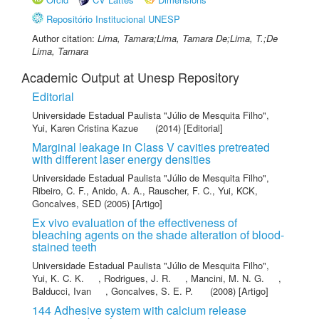
Repositório Institucional UNESP
Author citation:
Lima, Tamara;Lima, Tamara De;Lima, T.;De
Lima, Tamara
Academic Output at Unesp Repository
Editorial
Universidade Estadual Paulista "Júlio de Mesquita Filho"
,
Yui, Karen Cristina Kazue
(2014) [Editorial]
Marginal leakage in Class V cavities pretreated
with different laser energy densities
Universidade Estadual Paulista "Júlio de Mesquita Filho"
,
Ribeiro, C. F.
,
Anido, A. A.
,
Rauscher, F. C.
,
Yui, KCK
,
Goncalves, SED
(2005) [Artigo]
Ex vivo evaluation of the effectiveness of
bleaching agents on the shade alteration of blood-
stained teeth
Universidade Estadual Paulista "Júlio de Mesquita Filho"
,
Yui, K. C. K.
,
Rodrigues, J. R.
,
Mancini, M. N. G.
,
Balducci, Ivan
,
Goncalves, S. E. P.
(2008) [Artigo]
144 Adhesive system with calcium release