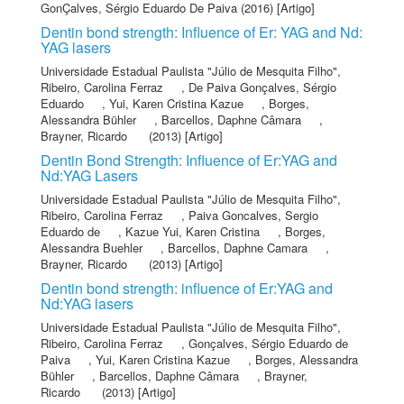
GonÇalves, Sérgio Eduardo De Paiva
(2016) [Artigo]
Dentin bond strength: Influence of Er: YAG and Nd:
YAG lasers
Universidade Estadual Paulista "Júlio de Mesquita Filho"
,
Ribeiro, Carolina Ferraz
,
De Paiva Gonçalves, Sérgio
Eduardo
,
Yui, Karen Cristina Kazue
,
Borges,
Alessandra Bühler
,
Barcellos, Daphne Câmara
,
Brayner, Ricardo
(2013) [Artigo]
Dentin Bond Strength: Influence of Er:YAG and
Nd:YAG Lasers
Universidade Estadual Paulista "Júlio de Mesquita Filho"
,
Ribeiro, Carolina Ferraz
,
Paiva Goncalves, Sergio
Eduardo de
,
Kazue Yui, Karen Cristina
,
Borges,
Alessandra Buehler
,
Barcellos, Daphne Camara
,
Brayner, Ricardo
(2013) [Artigo]
Dentin bond strength: influence of Er:YAG and
Nd:YAG lasers
Universidade Estadual Paulista "Júlio de Mesquita Filho"
,
Ribeiro, Carolina Ferraz
,
Gonçalves, Sérgio Eduardo de
Paiva
,
Yui, Karen Cristina Kazue
,
Borges, Alessandra
Bühler
,
Barcellos, Daphne Câmara
,
Brayner,
Ricardo
(2013) [Artigo]