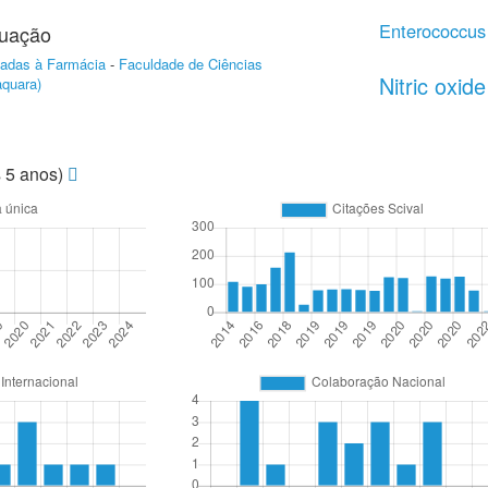
Enterococcus
duação
icadas à Farmácia
-
Faculdade de Ciências
Nitric oxide
quara)
s 5 anos)