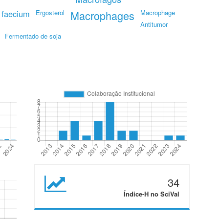
 faecium
Ergosterol
Macrophages
Macrophage
Antitumor
Fermentado de soja
34
Índice-H no SciVal