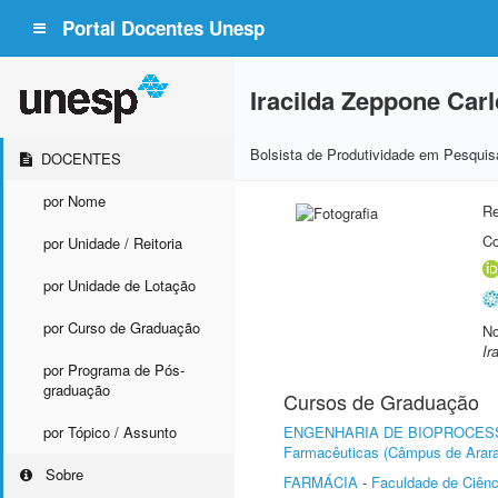
Portal Docentes Unesp
Iracilda Zeppone Car
Bolsista de Produtividade em Pesquis
DOCENTES
por Nome
Re
Co
por Unidade / Reitoria
por Unidade de Lotação
por Curso de Graduação
No
Ir
por Programa de Pós-
graduação
Cursos de Graduação
por Tópico / Assunto
ENGENHARIA DE BIOPROCES
Farmacêuticas (Câmpus de Arara
Sobre
FARMÁCIA
-
Faculdade de Ciênc