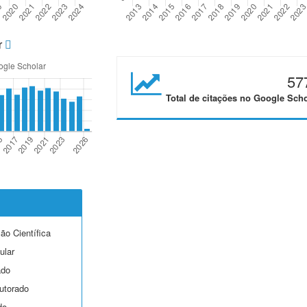
r
57
Total de citações no Google Scho
ção Científica
ular
ado
utorado
do