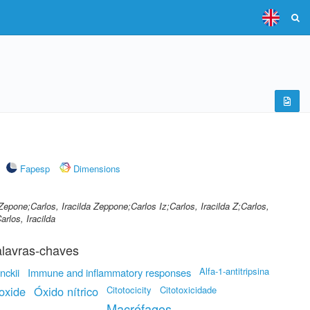
Fapesp
Dimensions
da Zepone;Carlos, Iracilda Zeppone;Carlos Iz;Carlos, Iracilda Z;Carlos,
arlos, Iracilda
lavras-chaves
Alfa-1-antitripsina
nckii
Immune and inflammatory responses
oxide
Óxido nítrico
Citotocicity
Citotoxicidade
Macrófagos