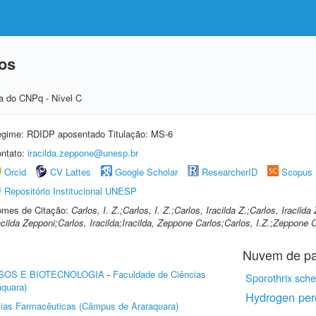
los
a do CNPq - Nível C
gime: RDIDP aposentado Titulação: MS-6
ntato:
iracilda.zeppone@unesp.br
Orcid
CV Lattes
Google Scholar
ResearcherID
Scopus
Repositório Institucional UNESP
mes de Citação:
Carlos, I. Z.;Carlos, I. Z.;Carlos, Iracilda Z.;Carlos, Iracil
acilda Zepponi;Carlos, Iracilda;Iracilda, Zeppone Carlos;Carlos, I.Z.;Zeppone C
Nuvem de pa
SOS E BIOTECNOLOGIA
-
Faculdade de Ciências
Sporothrix sche
quara)
Hydrogen per
ias Farmacêuticas (Câmpus de Araraquara)