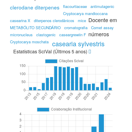
clerodane diterpenes
flacourtiaceae
antimutagenic
Cryptocarya mandioccana
Docente em
casearina X
diterpenos clerodânicos
mice
METABÓLITO SECUNDÁRIO
cromatografia
Comet assay
números
micronucleus
clastogenic
caseargrewiin F
Cryptocarya moschata
casearia sylvestris
Estatísticas SciVal (Últimos 5 anos)