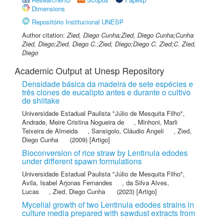
Dimensions
Repositório Institucional UNESP
Author citation:
Zied, Diego Cunha;Zied, Diego Cunha;Cunha
Zied, Diego;Zied, Diego C.;Zied, Diego;Diego C. Zied;C. Zied,
Diego
Academic Output at Unesp Repository
Densidade básica da madeira de sete espécies e
três clones de eucalipto antes e durante o cultivo
de shiitake
Universidade Estadual Paulista "Júlio de Mesquita Filho"
,
Andrade, Meire Cristina Nogueira de
,
Minhoni, Marli
Teixeira de Almeida
,
Sansigolo, Cláudio Angeli
,
Zied,
Diego Cunha
(2009) [Artigo]
Bioconversion of rice straw by Lentinula edodes
under different spawn formulations
Universidade Estadual Paulista "Júlio de Mesquita Filho"
,
Avila, Isabel Arjonas Fernandes
,
da Silva Alves,
Lucas
,
Zied, Diego Cunha
(2023) [Artigo]
Mycelial growth of two Lentinula edodes strains in
culture media prepared with sawdust extracts from