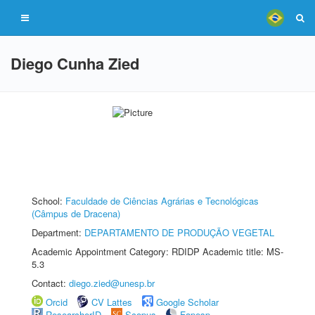
Diego Cunha Zied
School:
Faculdade de Ciências Agrárias e Tecnológicas
(Câmpus de Dracena)
Department:
DEPARTAMENTO DE PRODUÇÃO VEGETAL
Academic Appointment Category: RDIDP Academic title: MS-
5.3
Contact:
diego.zied@unesp.br
Orcid
CV Lattes
Google Scholar
ResearcherID
Scopus
Fapesp