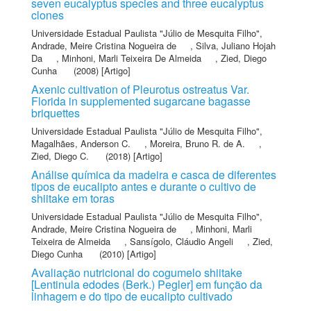
seven eucalyptus species and three eucalyptus
clones
Universidade Estadual Paulista "Júlio de Mesquita Filho"
,
Andrade, Meire Cristina Nogueira de
,
Silva, Juliano Hojah
Da
,
Minhoni, Marli Teixeira De Almeida
,
Zied, Diego
Cunha
(2008) [Artigo]
Axenic cultivation of Pleurotus ostreatus Var.
Florida in supplemented sugarcane bagasse
briquettes
Universidade Estadual Paulista "Júlio de Mesquita Filho"
,
Magalhães, Anderson C.
,
Moreira, Bruno R. de A.
,
Zied, Diego C.
(2018) [Artigo]
Análise química da madeira e casca de diferentes
tipos de eucalipto antes e durante o cultivo de
shiitake em toras
Universidade Estadual Paulista "Júlio de Mesquita Filho"
,
Andrade, Meire Cristina Nogueira de
,
Minhoni, Marli
Teixeira de Almeida
,
Sansígolo, Cláudio Angeli
,
Zied,
Diego Cunha
(2010) [Artigo]
Avaliação nutricional do cogumelo shiitake
[Lentinula edodes (Berk.) Pegler] em função da
linhagem e do tipo de eucalipto cultivado