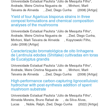
Universidade Estadual Paulista "Júlio de Mesquita Filho"
,
Andrade, Meire Cristina Nogueira de
,
Minhoni, Marli
Teixeira de Almeida
,
Zied, Diego Cunha
(2008) [Artigo]
Yield of four Agaricus bisporus strains in three
compost formulations and chemical composition
analyses of the mushrooms
Universidade Estadual Paulista "Júlio de Mesquita Filho"
,
Andrade, Meire Cristina Nogueira de
,
Zied, Diego Cunha
,
Minhoni, Marli Teixeira de Almeida
,
Kopytowski Filho,
João
(2008) [Artigo]
Caracterização bromatológica de oito linhagens
de Lentinula edodes (Shiitake) cultivadas em toras
de Eucalyptus grandis
Universidade Estadual Paulista "Júlio de Mesquita Filho"
,
Andrade, Meire Cristina Nogueira de
,
Minhoni, Marli
Teixeira de Almeida
,
Zied, Diego Cunha
(2008) [Artigo]
High-performance carbon-capturing lignocellulosic
hydrochar with post-synthesis addition of spent
mushroom substrate
Universidade Estadual Paulista "Júlio de Mesquita Filho"
,
Almeida Moreira, Bruno Rafael de
,
da Silva Alves,
Lucas
,
Noble, Ralph
,
Zied, Diego Cunha
(2022) [Artigo]