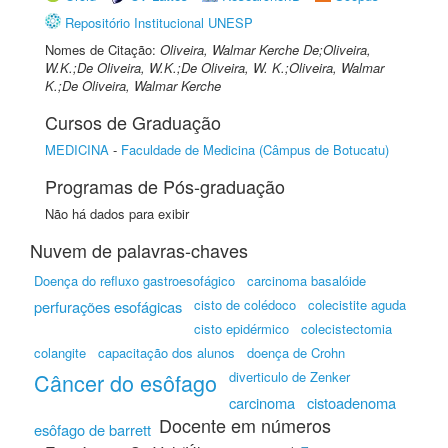
Repositório Institucional UNESP
Nomes de Citação:
Oliveira, Walmar Kerche De;Oliveira,
W.K.;De Oliveira, W.K.;De Oliveira, W. K.;Oliveira, Walmar
K.;De Oliveira, Walmar Kerche
Cursos de Graduação
MEDICINA
-
Faculdade de Medicina (Câmpus de Botucatu)
Programas de Pós-graduação
Não há dados para exibir
Nuvem de palavras-chaves
Doença do refluxo gastroesofágico
carcinoma basalóide
cisto de colédoco
colecistite aguda
perfurações esofágicas
cisto epidérmico
colecistectomia
colangite
capacitação dos alunos
doença de Crohn
Câncer do esôfago
diverticulo de Zenker
carcinoma
cistoadenoma
Docente em números
esôfago de barrett