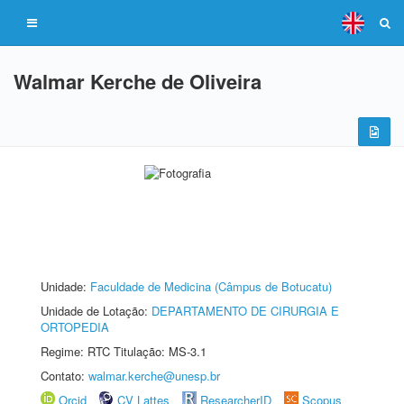
Walmar Kerche de Oliveira
Unidade:
Faculdade de Medicina (Câmpus de Botucatu)
Unidade de Lotação:
DEPARTAMENTO DE CIRURGIA E
ORTOPEDIA
Regime: RTC Titulação: MS-3.1
Contato:
walmar.kerche@unesp.br
Orcid
CV Lattes
ResearcherID
Scopus